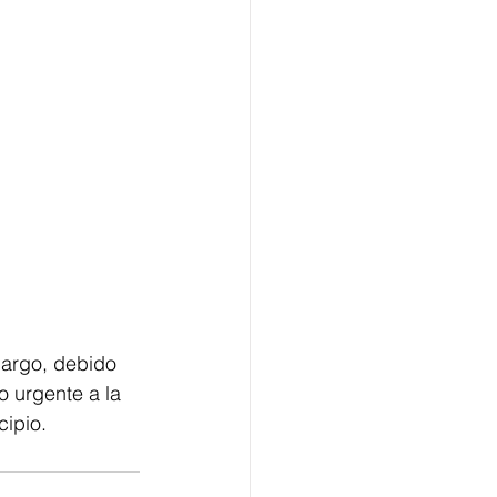
bargo, debido 
o urgente a la 
cipio.