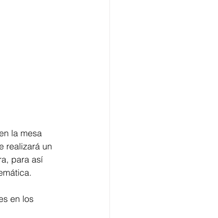
en la mesa 
e realizará un 
a, para así 
emática. 
s en los 