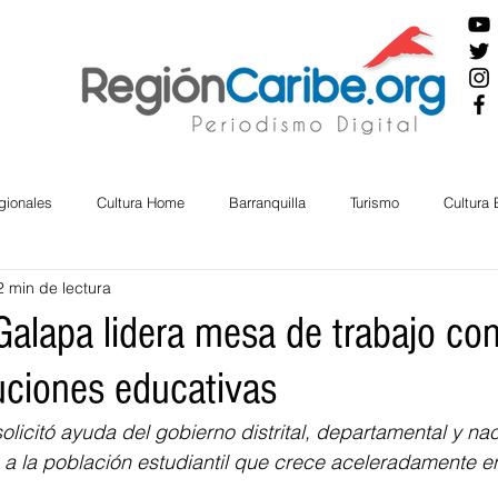
gionales
Cultura Home
Barranquilla
Turismo
Cultura
2 min de lectura
ira
Cesar
English
San Andres
Bolívar
Sucre
Galapa lidera mesa de trabajo con
tuciones educativas
nos Mayores
Economía
RAP CARIBE
Política
Docu
olicitó ayuda del gobierno distrital, departamental y na
a la población estudiantil que crece aceleradamente en
BIENESTAR
AMBIENTAL
AFRO