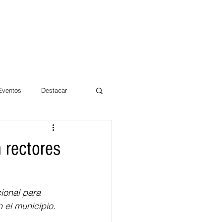
 Eventos
Destacar
Magdalena
 rectores
mentos
Día 10/10 2017
cional para 
 el municipio.