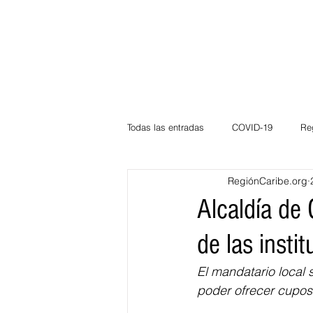
Todas las entradas
COVID-19
Re
RegiónCaribe.org
Deportes
Atlántico
La Guaj
Alcaldía de 
de las insti
Córdoba
Bloggeros
Herma
El mandatario local s
poder ofrecer cupos 
Carnaval
Educación
BID