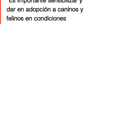
“Es importante sensibilizar y 
dar en adopción a caninos y 
felinos en condiciones 
vulnerables”, concluyó 
González.
Barranquilla
Atlántico
Alcaldía de Barranquilla
Barranquilla
Atlántico
BIENESTAR
Ver todo
Entradas recientes