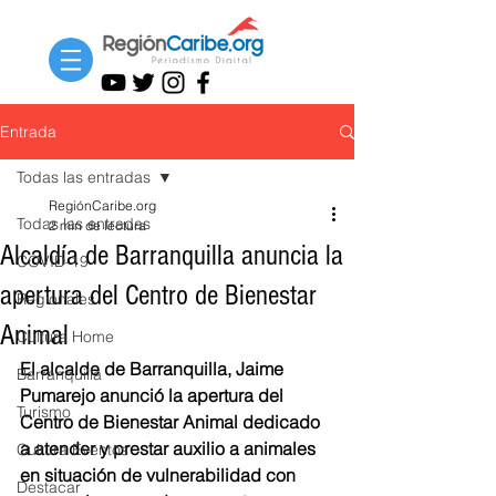
Entrada
Todas las entradas
RegiónCaribe.org
Todas las entradas
2 min de lectura
Alcaldía de Barranquilla anuncia la
COVID-19
apertura del Centro de Bienestar
Regionales
Animal
Cultura Home
El alcalde de Barranquilla, Jaime 
Barranquilla
Pumarejo anunció la apertura del 
Turismo
Centro de Bienestar Animal dedicado 
a atender y prestar auxilio a animales 
Cultura Eventos
en situación de vulnerabilidad con 
Destacar