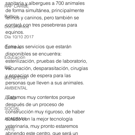
sanitaria y albergues a 700 animales 
RAP CARIBE
de forma simultánea, principalmente 
Política
felinos y caninos, pero también se 
contará con tres pesebreras para 
Documentos
equinos. 
Día 10/10 2017
Entre los servicios que estarán 
Carnaval
disponibles se encuentra: 
Educación
esterilización, pruebas de laboratorio, 
BID
vacunación, desparasitación, cirugías 
y espacios de espera para las 
BIENESTAR
personas que lleven a sus animales. 
AMBIENTAL
“Estamos muy contentos porque 
AFRO
después de un proceso de 
SOCIAL
construcción muy riguroso, de haber 
dotado con la mejor tecnología 
ACADEMIA
veterinaria, muy pronto estaremos 
ARTE
abriendo este centro, que será un 