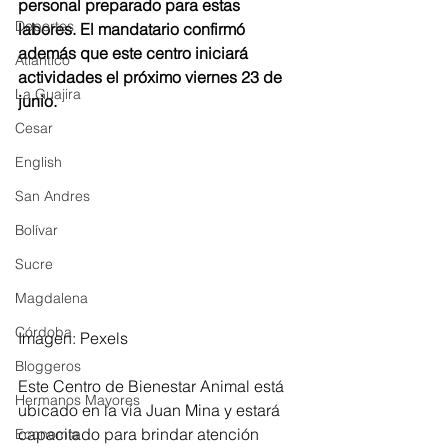
personal preparado para estas 
Deportes
labores. El mandatario confirmó 
además que este centro iniciará 
Atlántico
actividades el próximo viernes 23 de 
La Guajira
junio. 
Cesar
English
San Andres
Bolívar
Sucre
Magdalena
Córdoba
Imagen: Pexels 
Bloggeros
Este Centro de Bienestar Animal está 
Hermanos Mayores
ubicado en la vía Juan Mina y estará 
capacitado para brindar atención 
Economía