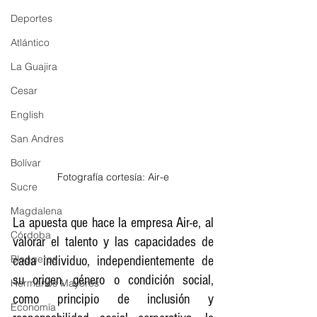
Deportes
Atlántico
La Guajira
Cesar
English
San Andres
Bolívar
Fotografía cortesía: Air-e
Sucre
Magdalena
La apuesta que hace la empresa Air-e, al 
Córdoba
valorar el talento y las capacidades de 
Bloggeros
cada individuo, independientemente de 
su origen, género o condición social, 
Hermanos Mayores
como principio de inclusión y 
Economía