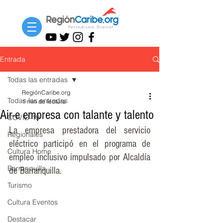
Entrada
Todas las entradas
RegiónCaribe.org
Todas las entradas
1 min de lectura
Air-e empresa con talante y talento
COVID-19
La empresa prestadora del servicio 
Regionales
eléctrico participó en el programa de 
Cultura Home
empleo inclusivo impulsado por Alcaldía 
Barranquilla
de Barranquilla.
Turismo
Cultura Eventos
Destacar