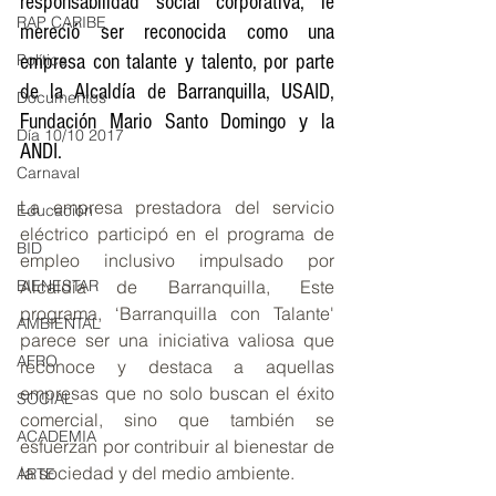
responsabilidad social corporativa, le 
RAP CARIBE
mereció ser reconocida como una 
Política
empresa con talante y talento, por parte 
de la Alcaldía de Barranquilla, USAID, 
Documentos
Fundación Mario Santo Domingo y la 
Día 10/10 2017
ANDI.
Carnaval
La empresa prestadora del servicio 
Educación
eléctrico participó en el programa de 
BID
empleo inclusivo impulsado por 
BIENESTAR
Alcaldía de Barranquilla, Este 
programa, ‘Barranquilla con Talante' 
AMBIENTAL
parece ser una iniciativa valiosa que 
AFRO
reconoce y destaca a aquellas 
empresas que no solo buscan el éxito 
SOCIAL
comercial, sino que también se 
ACADEMIA
esfuerzan por contribuir al bienestar de 
la sociedad y del medio ambiente.
ARTE