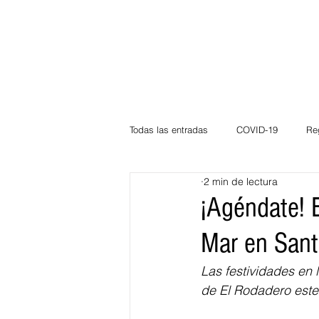
Todas las entradas
COVID-19
Re
2 min de lectura
Deportes
Atlántico
La Guaj
¡Agéndate! E
Mar en Sant
Córdoba
Bloggeros
Herma
Las festividades en 
de El Rodadero
 este
Carnaval
Educación
BID