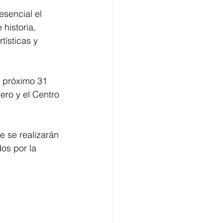
sencial el 
historia, 
tísticas y 
l próximo 31 
ro y el Centro 
 se realizarán 
os por la 