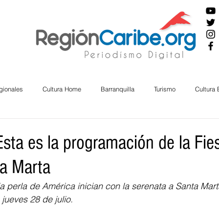
gionales
Cultura Home
Barranquilla
Turismo
Cultura
ira
Cesar
English
San Andres
Bolívar
Sucre
sta es la programación de la Fies
a Marta
nos Mayores
Economía
RAP CARIBE
Política
Docu
la perla de América inician con la serenata a Santa Mart
 jueves 28 de julio.
BIENESTAR
AMBIENTAL
AFRO