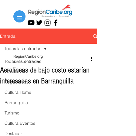
Entrada
Todas las entradas
RegiónCaribe.org
Todas las entradas
1 min de lectura
Aerolíneas de bajo costo estarían
COVID-19
interesadas en Barranquilla
Regionales
Cultura Home
Barranquilla
Turismo
Cultura Eventos
Destacar