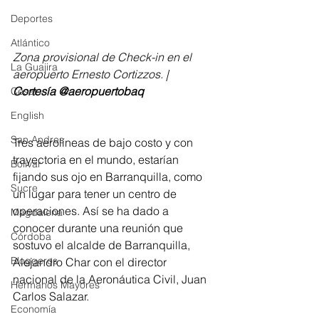
Deportes
Atlántico
Zona provisional de Check-in en el 
La Guajira
aeropuerto Ernesto Cortizzos. | 
Cortesía @aeropuertobaq
Cesar
English
San Andres
Tres aerolíneas de bajo costo y con 
trayectoria en el mundo, estarían 
Bolívar
fijando sus ojo en Barranquilla, como 
Sucre
un lugar para tener un centro de 
operaciones. Así se ha dado a 
Magdalena
conocer durante una reunión que 
Córdoba
sostuvo el alcalde de Barranquilla, 
Bloggeros
Alejandro Char con el director 
nacional de la Aeronáutica Civil, Juan 
Hermanos Mayores
Carlos Salazar.
Economía