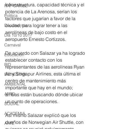
Infraestructura, capacidad técnica y el 
RAP CARIBE
potencia de La Arenosa, serían los 
Política
factores que jugarían a favor de la 
ciudad, para lograr tener a las 
Documentos
aerolíneas de bajo costo en el 
Día 10/10 2017
aeropuerto Ernesto Cortizzos.
Carnaval
De acuerdo con Salazar ya ha logrado 
Educación
establecer contacto con los 
BID
representantes de las aerolíneas Ryan 
Air y Singapur Airlines, esta última el 
BIENESTAR
centro de mantenimiento más 
AMBIENTAL
importante que hay en el mundo; 
AFRO
ambas están buscando dónde ubicar 
un punto de operaciones. 
SOCIAL
ACADEMIA
Así mismo Salazar explicó que los 
dueños de Norwegian Air Shuttle, con 
ARTE