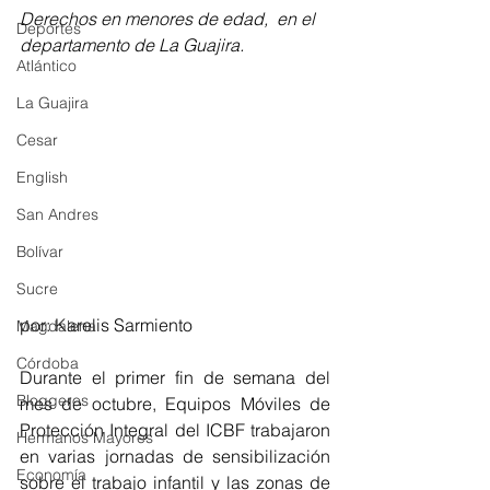
Derechos en menores de edad,  en el 
Deportes
departamento de La Guajira. 
Atlántico
La Guajira
Cesar
English
San Andres
Bolívar
Sucre
por: Karelis Sarmiento 
Magdalena
Córdoba
Durante el primer fin de semana del 
Bloggeros
mes de octubre, Equipos Móviles de 
Protección Integral del ICBF trabajaron 
Hermanos Mayores
en varias jornadas de sensibilización 
Economía
sobre el trabajo infantil y las zonas de 