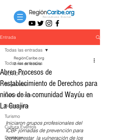
Entrada
Todas las entradas
RegiónCaribe.org
Todas las entradas
2 min de lectura
Abren Procesos de
COVID-19
Restablecimiento de Derechos para
Regionales
niños de la comunidad Wayúu en
Cultura Home
La Guajira
Barranquilla
Turismo
Iniciaron grupos profesionales del 
Cultura Eventos
ICBF jornadas de prevención para  
Destacar
contrarrestar  la vulneración de los 