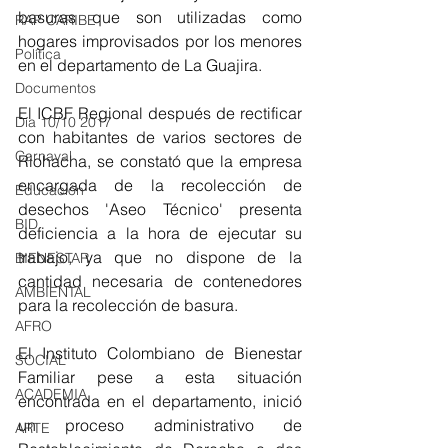
basuras que son utilizadas como 
RAP CARIBE
hogares improvisados por los menores 
Política
en el departamento de La Guajira.
Documentos
El ICBF Regional después de rectificar 
Día 10/10 2017
con habitantes de varios sectores de 
Carnaval
Riohacha, se constató que la empresa 
encargada de la recolección de 
Educación
desechos 'Aseo Técnico' presenta 
BID
deficiencia a la hora de ejecutar su 
trabajo, ya que no dispone de la 
BIENESTAR
cantidad necesaria de contenedores 
AMBIENTAL
para la recolección de basura.
AFRO
El Instituto Colombiano de Bienestar 
SOCIAL
Familiar pese a esta situación 
ACADEMIA
encontrada en el departamento, inició 
un proceso administrativo de 
ARTE