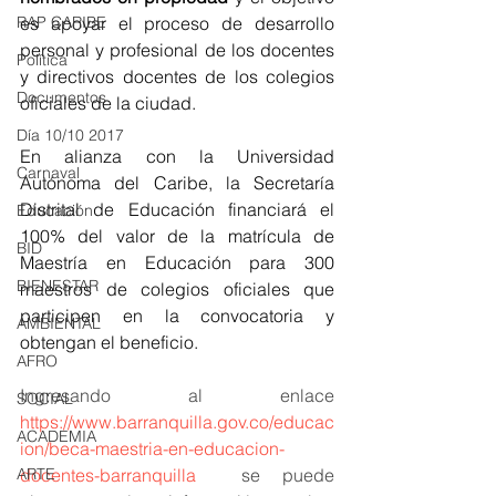
RAP CARIBE
es apoyar el proceso de desarrollo 
personal y profesional de los docentes 
Política
y directivos docentes de los colegios 
Documentos
oficiales de la ciudad.
Día 10/10 2017
En alianza con la Universidad 
Carnaval
Autónoma del Caribe, la Secretaría 
Distrital de Educación financiará el 
Educación
100% del valor de la matrícula de 
BID
Maestría en Educación para 300 
BIENESTAR
maestros de colegios oficiales que 
participen en la convocatoria y 
AMBIENTAL
obtengan el beneficio.
AFRO
Ingresando al enlace
SOCIAL
https://www.barranquilla.gov.co/educac
ACADEMIA
ion/beca-maestria-en-educacion-
ARTE
docentes-barranquilla
  se puede 