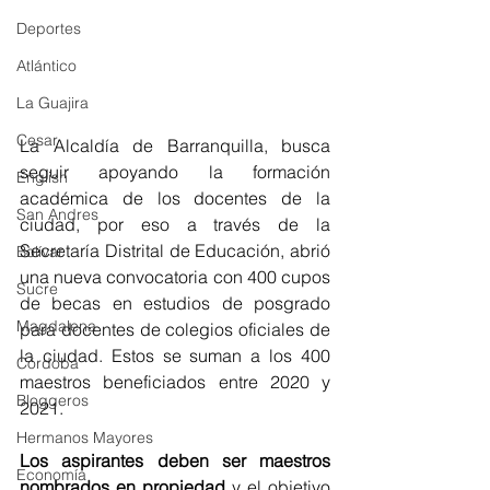
Deportes
Atlántico
La Guajira
Cesar
La Alcaldía de Barranquilla, busca 
seguir apoyando la formación 
English
académica de los docentes de la 
San Andres
ciudad, por eso a través de la 
Secretaría Distrital de Educación, abrió 
Bolívar
una nueva convocatoria con 400 cupos 
Sucre
de becas en estudios de posgrado 
Magdalena
para docentes de colegios oficiales de 
la ciudad. Estos se suman a los 400 
Córdoba
maestros beneficiados entre 2020 y 
Bloggeros
2021.
Hermanos Mayores
Los aspirantes deben ser maestros 
Economía
nombrados en propiedad
 y el objetivo 