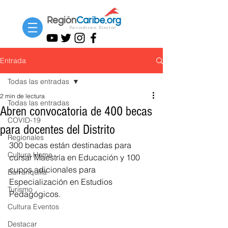
Entrada
Todas las entradas
2 min de lectura
Todas las entradas
Abren convocatoria de 400 becas
COVID-19
para docentes del Distrito
Regionales
300 becas están destinadas para 
Cultura Home
cursar Maestría en Educación y 100 
cupos adicionales para 
Barranquilla
Especialización en Estudios 
Turismo
Pedagógicos.
Cultura Eventos
Destacar