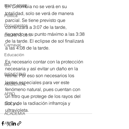
RAP CARIBE
En Colombia no se verá en su 
totalidad, solo se verá de manera 
Política
parcial. Se tiene previsto que 
Documentos
comenzará a 3:07 de la tarde, 
llegando a su punto máximo a las 3:38 
Día 10/10 2017
de la tarde. El eclipse de sol finalizará 
Carnaval
a las 4:08 de la tarde.
Educación
Es necesario contar con la protección 
BID
necesaria y así evitar un daño en la 
BIENESTAR
retina. Por eso son necesarios los 
lentes especiales para ver este 
AMBIENTAL
fenómeno natural, pues cuentan con 
AFRO
un filtro que protege de los rayos del 
Sol y de la radiación infrarroja y 
SOCIAL
ultravioleta.
ACADEMIA
ARTE