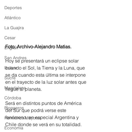
Deportes
Atlántico
La Guajira
Cesar
Foto: Archivo-Alejandro Matias.
English
San Andres
Hoy se presentará un eclipse solar 
cuando el Sol, la Tierra y la Luna, que 
Bolívar
se da cuando esta última se interpone 
Sucre
en el trayecto de la luz solar antes que 
Magdalena
llegue al planeta. 
Córdoba
Será en distintos puntos de América 
Bloggeros
del Sur que podrá verse este 
fenómeno, en especial Argentina y 
Hermanos Mayores
Chile donde se verá en su totalidad. 
Economía