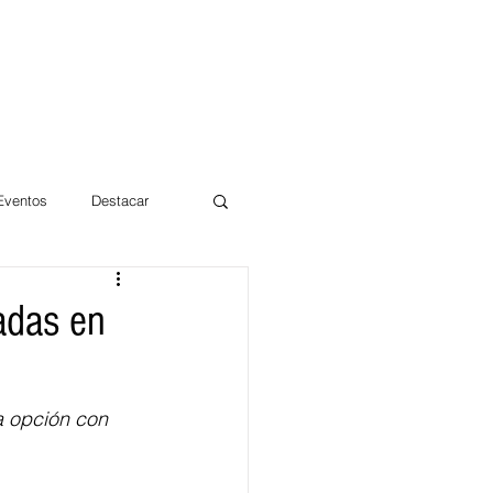
 Eventos
Destacar
Magdalena
adas en
mentos
Día 10/10 2017
a opción con 