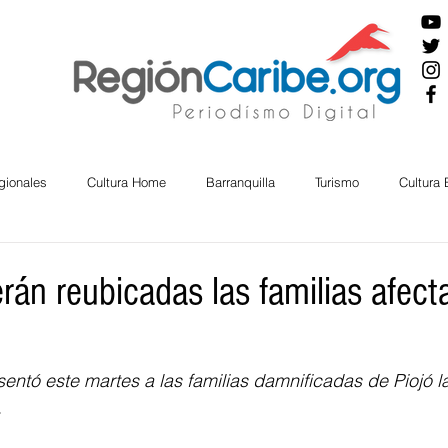
gionales
Cultura Home
Barranquilla
Turismo
Cultura
ira
Cesar
English
San Andres
Bolívar
Sucre
rán reubicadas las familias afect
nos Mayores
Economía
RAP CARIBE
Política
Docu
ntó este martes a las familias damnificadas de Piojó l
  
BIENESTAR
AMBIENTAL
AFRO