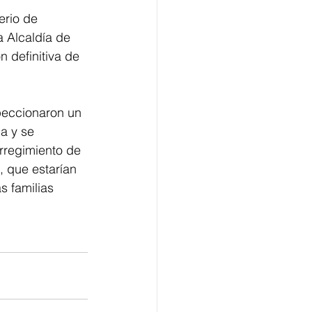
erio de 
 Alcaldía de 
n definitiva de 
peccionaron un 
a y se 
rregimiento de 
, que estarían 
 familias 