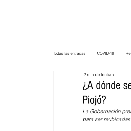
Todas las entradas
COVID-19
Re
2 min de lectura
Deportes
Atlántico
La Guaj
¿A dónde se
Piojó?
Córdoba
Bloggeros
Herma
La Gobernación prese
para ser reubicadas.
Carnaval
Educación
BID