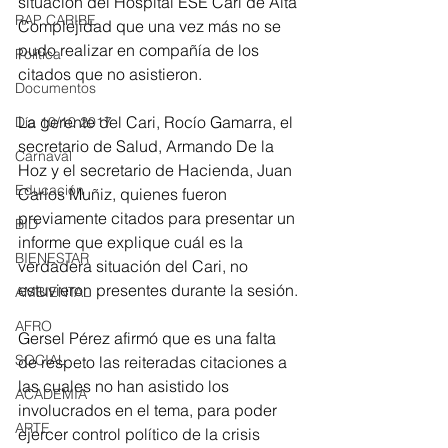
situación del Hospital ESE Cari de Alta 
RAP CARIBE
Complejidad que una vez más no se 
pudo realizar en compañía de los 
Política
citados que no asistieron.
Documentos
La gerente del Cari, Rocío Gamarra, el 
Día 10/10 2017
secretario de Salud, Armando De la 
Carnaval
Hoz y el secretario de Hacienda, Juan 
Educación
Carlos Muñiz, quienes fueron 
previamente citados para presentar un 
BID
informe que explique cuál es la 
BIENESTAR
verdadera situación del Cari, no 
estuvieron presentes durante la sesión.
AMBIENTAL
AFRO
Gersel Pérez afirmó que es una falta 
SOCIAL
de respeto las reiteradas citaciones a 
las cuales no han asistido los 
ACADEMIA
involucrados en el tema, para poder 
ARTE
ejercer control político de la crisis 