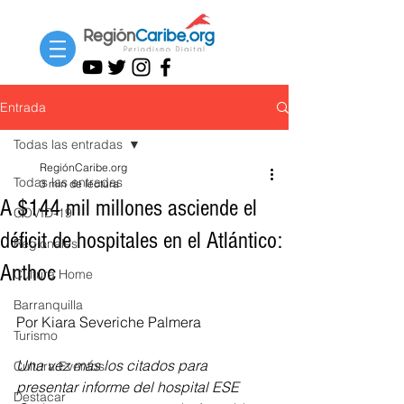
Entrada
Todas las entradas
RegiónCaribe.org
Todas las entradas
3 min de lectura
A $144 mil millones asciende el
COVID-19
déficit de hospitales en el Atlántico:
Regionales
Anthoc
Cultura Home
Barranquilla
Por Kiara Severiche Palmera
Turismo
Una vez más los citados para 
Cultura Eventos
presentar informe del hospital ESE 
Destacar