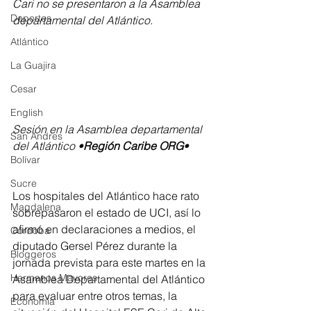
Cari no se presentaron a la Asamblea 
Deportes
departamental del Atlántico.
Atlántico
La Guajira
Cesar
English
Sesión en la Asamblea departamental 
San Andres
del Atlántico •
Región Caribe ORG
• 
Bolívar
Sucre
Los hospitales del Atlántico hace rato 
Magdalena
sobrepasaron el estado de UCI, así lo 
afirmó en declaraciones a medios, el 
Córdoba
diputado Gersel Pérez durante la 
Bloggeros
jornada prevista para este martes en la 
Hermanos Mayores
Asamblea Departamental del Atlántico 
para evaluar entre otros temas, la 
Economía