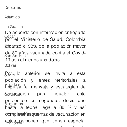
Deportes
Atlántico
La Guajira
De acuerdo con información entregada 
Cesar
por el Ministerio de Salud, Colombia 
alcanzó el 98% de la población mayor 
English
de 80 años vacunada contra el Covid-
San Andres
19 con al menos una dosis.
Bolívar
Por lo anterior se invita a esta 
Sucre
población y entes territoriales a 
Magdalena
impulsar el mensaje y estrategias de 
vacunación para igualar este 
Córdoba
porcentaje en segundas dosis que 
Bloggeros
hasta la fecha llega a 86 % y así 
Hermanos Mayores
completar esquemas de vacunación en 
estas personas que tienen especial 
Economía