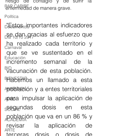
riesgo de contagio y de sufrir la 
RAP CARIBE
enfermedad de manera grave. 
Política
"Estos importantes indicadores 
Documentos
se dan gracias al esfuerzo que 
Día 10/10 2017
ha realizado cada territorio y 
Carnaval
que se ve sustentado en el 
Educación
incremento semanal de la 
BID
vacunación de esta población. 
BIENESTAR
Hacemos un llamado a esta 
población y a entes territoriales 
AMBIENTAL
para impulsar la aplicación de 
AFRO
segundas dosis en esta 
SOCIAL
población que va en un 86 % y 
ACADEMIA
revisar la aplicación de 
ARTE
terceras dosis o dosis de 