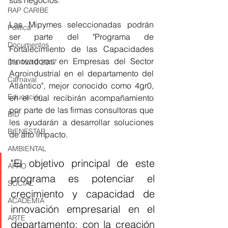
RAP CARIBE
Las Mipymes seleccionadas podrán 
Política
ser parte del "Programa de 
Documentos
Fortalecimiento de las Capacidades 
Innovadoras en Empresas del Sector 
Día 10/10 2017
Agroindustrial en el departamento del 
Carnaval
Atlántico", mejor conocido como 4gr0, 
Educación
en el cual recibirán acompañamiento 
por parte de las firmas consultoras que 
BID
les ayudarán a desarrollar soluciones 
BIENESTAR
de alto impacto. 
AMBIENTAL
"El objetivo principal de este 
AFRO
programa es potenciar el 
SOCIAL
crecimiento y capacidad de 
ACADEMIA
innovación empresarial en el 
ARTE
departamento; con la creación 