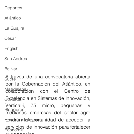
Deportes
Atlántico
La Guajira
Cesar
English
San Andres
Bolívar
A través de una convocatoria abierta 
Sucre
por la Gobernación del Atlántico, en 
Magdalena
colaboración con el Centro de 
Excelencia en Sistemas de Innovación, 
Córdoba
Vertical‧i, 75 micro, pequeñas y 
Bloggeros
medianas empresas del sector agro 
tendrán la oportunidad de acceder  a 
Hermanos Mayores
servicios de innovación para fortalecer 
Economía
sus negocios
. 