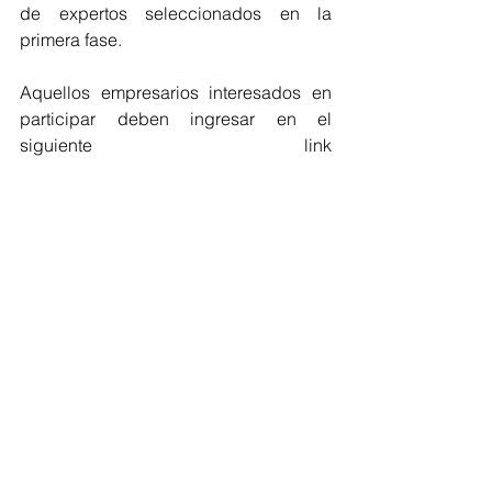
de expertos seleccionados en la 
primera fase.
Aquellos empresarios interesados en 
participar deben ingresar en el 
siguiente link 
https://4gr0.verticali.com.co/convocator
ias/empresarios/mipymes-del-atlantico/
en donde podrán conocer los términos 
de referencia e inscribirse al programa, 
cuya convocatoria estará abierta hasta 
el 22 de octubre.
Atlántico
Innovación
Agroindustria
Atlántico
Economía