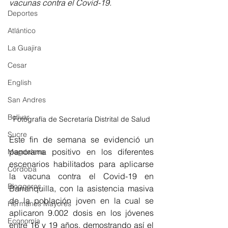
vacunas contra el Covid-19.
Deportes
Atlántico
La Guajira
Cesar
English
San Andres
Bolívar
Fotografía de Secretaría Distrital de Salud
Sucre
Este fin de semana se evidenció un 
panorama positivo en los diferentes 
Magdalena
escenarios habilitados para aplicarse 
Córdoba
la vacuna contra el Covid-19 en 
Bloggeros
Barranquilla, con la asistencia masiva 
de la población joven en la cual se 
Hermanos Mayores
aplicaron 9.002 dosis en los jóvenes 
Economía
entre 16 y 19 años, demostrando así el 