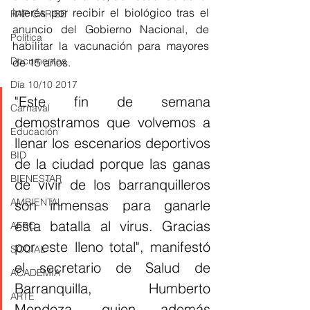
interés por recibir el biológico tras el 
RAP CARIBE
anuncio del Gobierno Nacional, de 
Política
habilitar la vacunación para mayores 
Documentos
de 15 años. 
Día 10/10 2017
"Este fin de semana 
Carnaval
demostramos que volvemos a 
Educación
llenar los escenarios deportivos 
BID
de la ciudad porque las ganas 
BIENESTAR
de vivir de los barranquilleros 
AMBIENTAL
son inmensas para ganarle 
esta batalla al virus. Gracias 
AFRO
por este lleno total", manifestó 
SOCIAL
el secretario de Salud de 
ACADEMIA
Barranquilla, Humberto 
ARTE
Mendoza, quien además 