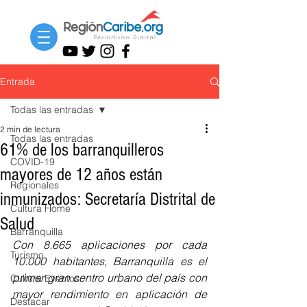
Entrada
Todas las entradas
2 min de lectura
Todas las entradas
61% de los barranquilleros
COVID-19
mayores de 12 años están
Regionales
inmunizados: Secretaría Distrital de
Cultura Home
Salud
Barranquilla
Con 8.665 aplicaciones por cada 
Turismo
10.000 habitantes, Barranquilla es el 
primer gran centro urbano del país con 
Cultura Eventos
mayor rendimiento en aplicación de 
Destacar