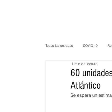
Todas las entradas
COVID-19
Re
1 min de lectura
Deportes
Atlántico
La Guaj
60 unidades 
Atlántico
Córdoba
Bloggeros
Herma
Se espera un estimad
Carnaval
Educación
BID