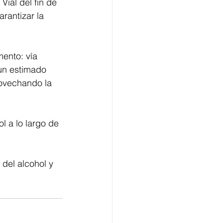
Vial del fin de 
rantizar la 
ento: vía 
 un estimado 
rovechando la 
 a lo largo de 
del alcohol y 