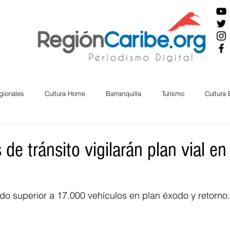
gionales
Cultura Home
Barranquilla
Turismo
Cultura
ira
Cesar
English
San Andres
Bolívar
Sucre
de tránsito vigilarán plan vial en 
nos Mayores
Economía
RAP CARIBE
Política
Docu
o superior a 17.000 vehículos en plan éxodo y retorno.
BIENESTAR
AMBIENTAL
AFRO