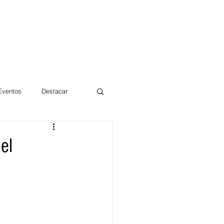
 Eventos
Destacar
Magdalena
el
mentos
Día 10/10 2017