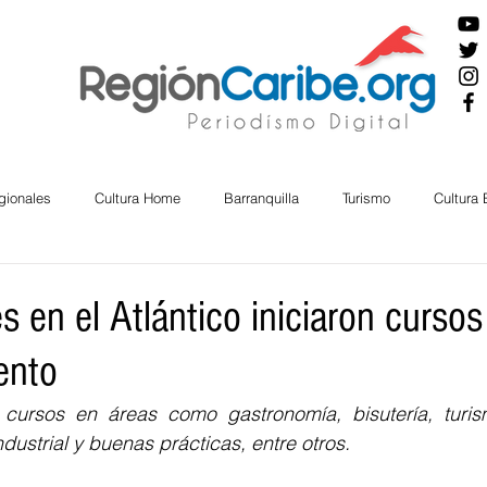
gionales
Cultura Home
Barranquilla
Turismo
Cultura
ira
Cesar
English
San Andres
Bolívar
Sucre
s en el Atlántico iniciaron cursos
ento
nos Mayores
Economía
RAP CARIBE
Política
Docu
 cursos en áreas como gastronomía, bisutería, turis
dustrial y buenas prácticas, entre otros. 
BIENESTAR
AMBIENTAL
AFRO