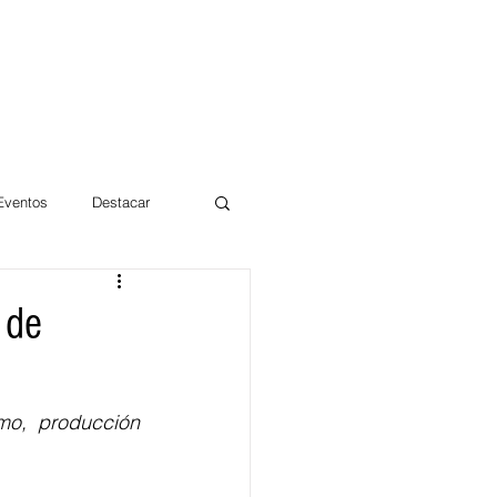
 Eventos
Destacar
Magdalena
 de
mentos
Día 10/10 2017
mo, producción 