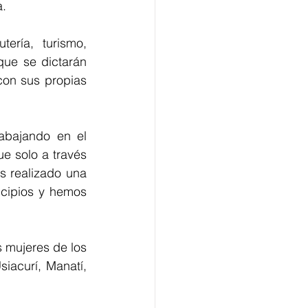
a.
ría, turismo, 
que se dictarán 
con sus propias 
abajando en el 
 solo a través 
 realizado una 
cipios y hemos 
 mujeres de los 
acurí, Manatí, 