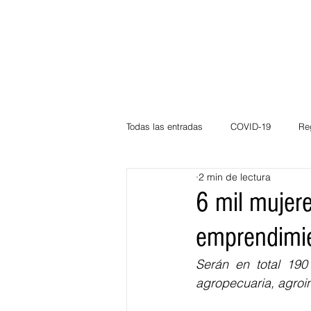
Todas las entradas
COVID-19
Re
2 min de lectura
Deportes
Atlántico
La Guaj
6 mil mujere
emprendimi
Córdoba
Bloggeros
Herma
Serán en total 190
agropecuaria, agroin
Carnaval
Educación
BID