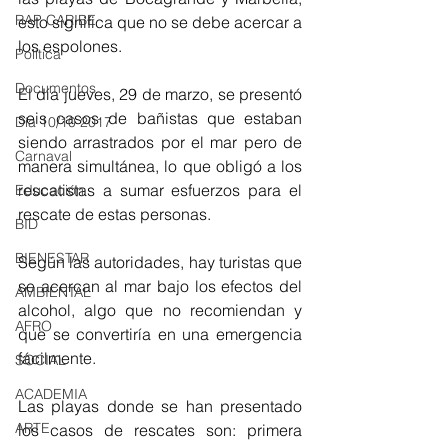
RAP CARIBE
esto significa que no se debe acercar a 
los espolones.
Política
Documentos
El día jueves, 29 de marzo, se presentó 
seis casos de bañistas que estaban 
Día 10/10 2017
siendo arrastrados por el mar pero de 
Carnaval
manera simultánea, lo que obligó a los 
rescatistas a sumar esfuerzos para el 
Educación
rescate de estas personas.
BID
BIENESTAR
Según las autoridades, hay turistas que 
se acercan al mar bajo los efectos del 
AMBIENTAL
alcohol, algo que no recomiendan y 
AFRO
que se convertiría en una emergencia 
fácilmente.
SOCIAL
ACADEMIA
Las playas donde se han presentado 
ARTE
los casos de rescates son: primera 