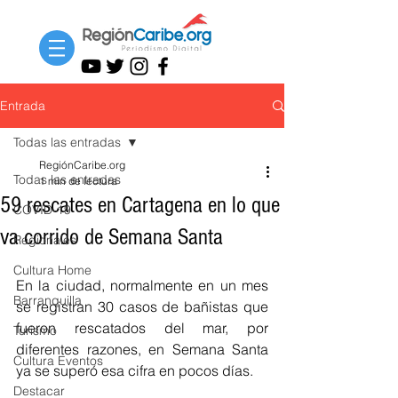
Entrada
Todas las entradas
RegiónCaribe.org
Todas las entradas
1 min de lectura
59 rescates en Cartagena en lo que
COVID-19
va corrido de Semana Santa
Regionales
Cultura Home
En la ciudad, normalmente en un mes 
Barranquilla
se registran 30 casos de bañistas que 
fueron rescatados del mar, por 
Turismo
diferentes razones, en Semana Santa 
Cultura Eventos
ya se superó esa cifra en pocos días.
Destacar