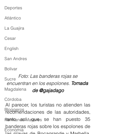
Deportes
Atlántico
La Guajira
Cesar
English
San Andres
Bolívar
Foto: Las banderas rojas se 
Sucre
encuentran en los espolones. 
Tomada 
Magdalena
de @gajadago
Córdoba
Al parecer, los turistas no atienden las 
Bloggeros
recomendaciones de las autoridades, 
tanto así que se han puesto 35 
Hermanos Mayores
banderas rojas sobre los espolones de 
Economía
las playas de Bocagrande y Marbella, 