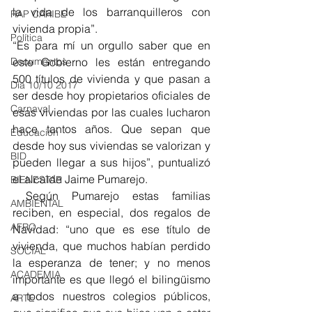
la vida de los barranquilleros con 
RAP CARIBE
vivienda propia”.
Política
“Es para mí un orgullo saber que en 
Documentos
este Gobierno les están entregando 
500 títulos de vivienda y que pasan a 
Día 10/10 2017
ser desde hoy propietarios oficiales de 
Carnaval
esas viviendas por las cuales lucharon 
hace tantos años. Que sepan que 
Educación
desde hoy sus viviendas se valorizan y 
BID
pueden llegar a sus hijos”, puntualizó 
el alcalde Jaime Pumarejo.
BIENESTAR
 Según Pumarejo estas familias 
AMBIENTAL
reciben, en especial, dos regalos de 
AFRO
Navidad: “uno que es ese título de 
vivienda, que muchos habían perdido 
SOCIAL
la esperanza de tener; y no menos 
ACADEMIA
importante es que llegó el bilingüismo 
a todos nuestros colegios públicos, 
ARTE