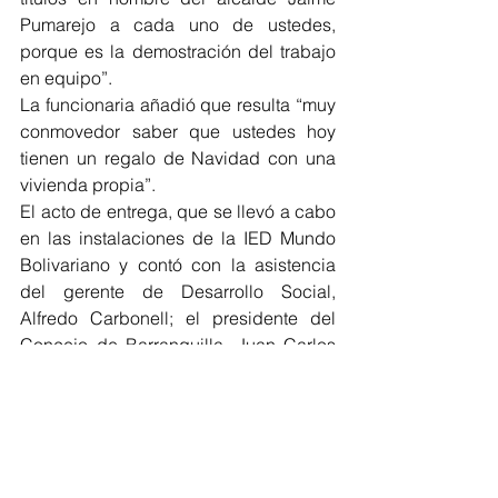
Pumarejo a cada uno de ustedes, 
porque es la demostración del trabajo 
en equipo”.
La funcionaria añadió que resulta “muy 
conmovedor saber que ustedes hoy 
tienen un regalo de Navidad con una 
vivienda propia”. 
El acto de entrega, que se llevó a cabo 
en las instalaciones de la IED Mundo 
Bolivariano y contó con la asistencia 
del gerente de Desarrollo Social, 
Alfredo Carbonell; el presidente del 
Concejo de Barranquilla, Juan Carlos 
Ospino; el magistrado del Consejo 
Nacional Electoral y promotor de la Ley 
de Titulación de Vivienda en el 
Congreso de la República, César 
Lorduy Maldonado, y el jefe de la 