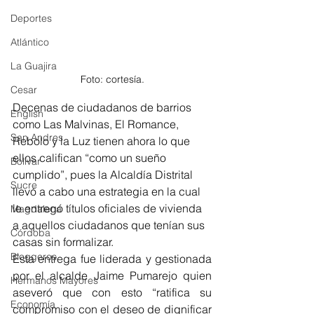
Deportes
Atlántico
La Guajira
Foto: cortesía.
Cesar
Decenas de ciudadanos de barrios 
English
como Las Malvinas, El Romance, 
San Andres
Rebolo y la Luz tienen ahora lo que 
ellos califican “como un sueño 
Bolívar
cumplido”, pues la Alcaldía Distrital 
Sucre
llevó a cabo una estrategia en la cual 
le entregó títulos oficiales de vivienda 
Magdalena
a aquellos ciudadanos que tenían sus 
Córdoba
casas sin formalizar. 
Bloggeros
Esta entrega fue liderada y gestionada 
por el alcalde Jaime Pumarejo quien 
Hermanos Mayores
aseveró que con esto “ratifica su 
Economía
compromiso con el deseo de dignificar 