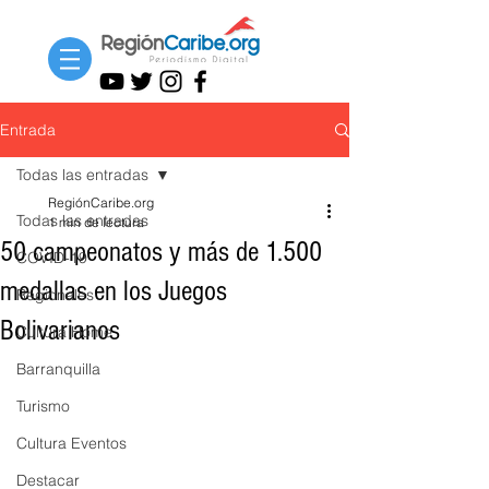
Entrada
Todas las entradas
RegiónCaribe.org
Todas las entradas
1 min de lectura
50 campeonatos y más de 1.500
COVID-19
medallas en los Juegos
Regionales
Bolivarianos
Cultura Home
Barranquilla
Turismo
Cultura Eventos
Destacar