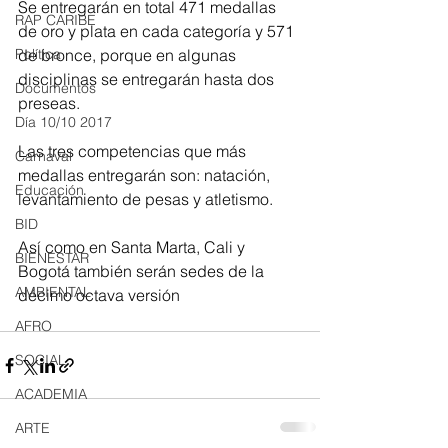
Se entregarán en total 471 medallas 
RAP CARIBE
de oro y plata en cada categoría y 571 
Política
de bronce, porque en algunas 
disciplinas se entregarán hasta dos 
Documentos
preseas.
Día 10/10 2017
Las tres competencias que más 
Carnaval
medallas entregarán son: natación, 
Educación
levantamiento de pesas y atletismo.
BID
Así como en Santa Marta, Cali y 
BIENESTAR
Bogotá también serán sedes de la 
AMBIENTAL
décimo octava versión 
AFRO
SOCIAL
ACADEMIA
ARTE