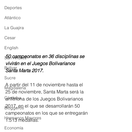
Deportes
Atlántico
La Guajira
Cesar
English
50 campeonatos en 36 disciplinas se 
San Andres
vivirán en el Juegos Bolivarianos 
Bolívar
Santa Marta 2017.
Sucre
A partir del 11 de noviembre hasta el 
Magdalena
25 de noviembre, Santa Marta será la 
Córdoba
anfitriona de los Juegos Bolivarianos 
2017, en el que se desarrollarán 50 
Bloggeros
campeonatos en los que se entregarán 
Hermanos Mayores
1.513 medallas.
Economía