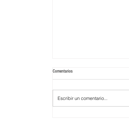
Comentarios
Escribir un comentario...
¿Qué significa para Barranquilla ser la
sede alterna de la Presidencia de la
República?