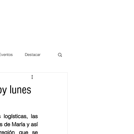
 Eventos
Destacar
Magdalena
oy lunes
mentos
Día 10/10 2017
ogísticas, las 
 de María y así 
región que se 