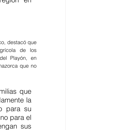
co, destacó que 
rícola de los 
el Playón, en 
 mazorca que no 
ilias que 
amente la 
o para su 
no para el 
ngan sus 