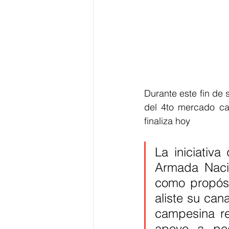
Durante este fin de
del 4to mercado cam
finaliza hoy 
La iniciativa
Armada Nacio
como propósi
aliste su can
campesina reg
apoyo a peq