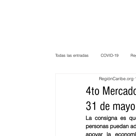
Todas las entradas
COVID-19
Re
RegiónCaribe.org
Deportes
Atlántico
La Guaj
4to Mercado
31 de may
Córdoba
Bloggeros
Herma
La consigna es que
personas puedan adq
Carnaval
Educación
BID
apoyar la economí