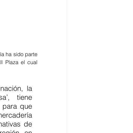
 ha sido parte 
 Plaza el cual 
ación, la 
’,  tiene 
 para que 
mercadería 
ativas de 
egión en 