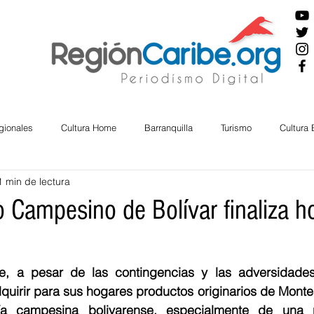
gionales
Cultura Home
Barranquilla
Turismo
Cultura
1 min de lectura
ira
Cesar
English
San Andres
Bolívar
Sucre
 Campesino de Bolívar finaliza h
o
nos Mayores
Economía
RAP CARIBE
Política
Docu
, a pesar de las contingencias y las adversidades l
uirir para sus hogares productos originarios de Montes
BIENESTAR
AMBIENTAL
AFRO
a campesina bolivarense, especialmente de una 