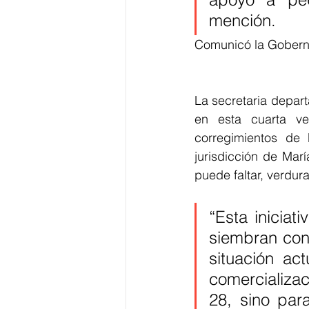
mención.
Comunicó la Goberna
La secretaria depart
en esta cuarta ve
corregimientos de
jurisdicción de Mar
puede faltar, verdura
“Esta iniciat
siembran con 
situación act
comercializaci
28, sino pa