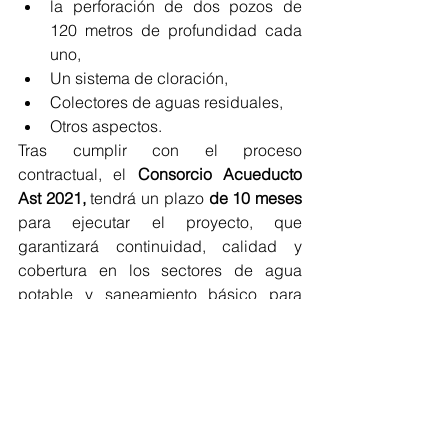
la perforación de dos pozos de 
120 metros de profundidad cada 
uno, 
Un sistema de cloración,
Colectores de aguas residuales,
Otros aspectos.
Tras cumplir con el proceso 
contractual, el 
Consorcio Acueducto 
Ast 2021,
 tendrá un plazo 
de 10 meses
para ejecutar el proyecto, que 
garantizará continuidad, calidad y 
cobertura en los sectores de agua 
potable y saneamiento básico para 
más de 11.000 habitantes del casco 
urbano de Astrea.
También comunicó que la fase 2 de 
este proyecto cuenta con el concepto 
técnico favorable del Ministerio de 