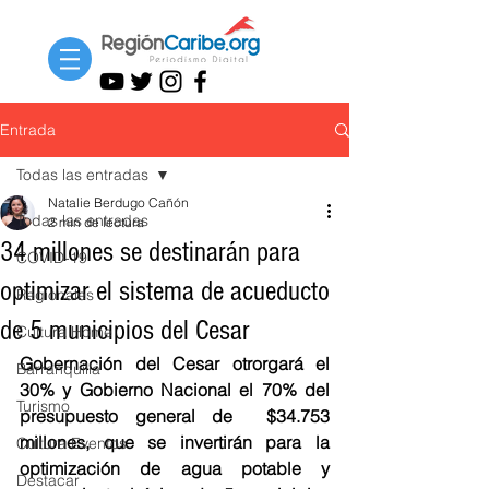
Entrada
Todas las entradas
Natalie Berdugo Cañón
Todas las entradas
2 min de lectura
34 millones se destinarán para
COVID-19
optimizar el sistema de acueducto
Regionales
de 5 municipios del Cesar
Cultura Home
Gobernación del Cesar otrorgará el 
Barranquilla
30% y Gobierno Nacional el 70% del 
Turismo
presupuesto general de  $34.753 
millones, que se invertirán para la 
Cultura Eventos
optimización de agua potable y 
Destacar