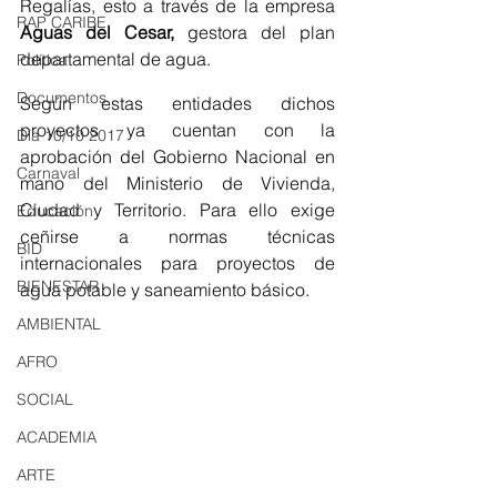
Regalías, esto a través de la empresa 
RAP CARIBE
Aguas del Cesar,
 gestora del plan 
departamental de agua. 
Política
Documentos
Según estas entidades dichos 
proyectos ya cuentan con la 
Día 10/10 2017
aprobación del Gobierno Nacional en 
Carnaval
mano del Ministerio de Vivienda, 
Ciudad y Territorio. Para ello exige 
Educación
ceñirse a normas técnicas 
BID
internacionales para proyectos de 
BIENESTAR
agua potable y saneamiento básico.
AMBIENTAL
AFRO
SOCIAL
ACADEMIA
ARTE