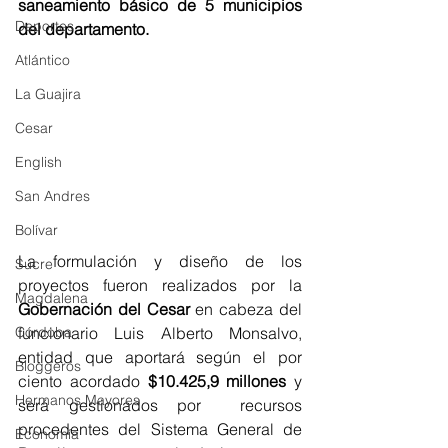
saneamiento básico de 5 municipios 
Deportes
del departamento.
Atlántico
La Guajira
Cesar
English
San Andres
Bolívar
La formulación y diseño de los 
Sucre
proyectos fueron realizados por la 
Magdalena
Gobernación del Cesar 
en cabeza del 
funcionario Luis Alberto Monsalvo, 
Córdoba
entidad que aportará según el por 
Bloggeros
ciento acordado 
$10.425,9 millones
 y 
Hermanos Mayores
será gestionados por  recursos 
procedentes del Sistema General de 
Economía