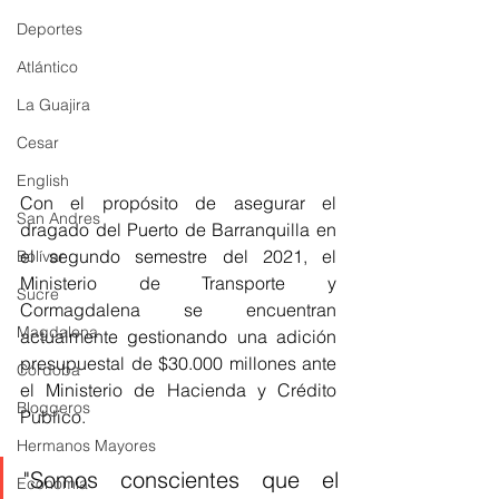
Deportes
Atlántico
La Guajira
Cesar
English
Con el propósito de asegurar el 
San Andres
dragado del Puerto de Barranquilla en 
el segundo semestre del 2021, el 
Bolívar
Ministerio de Transporte y 
Sucre
Cormagdalena se encuentran 
Magdalena
actualmente gestionando una adición 
presupuestal de $30.000 millones ante 
Córdoba
el Ministerio de Hacienda y Crédito 
Bloggeros
Público. 
Hermanos Mayores
"Somos conscientes que el 
Economía