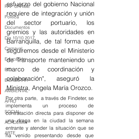
esfuerzo del gobierno Nacional 
RAP CARIBE
requiere de integración y unión 
Política
del sector portuario, los 
Documentos
gremios y las autoridades en 
Día 10/10 2017
Barranquilla, de tal forma que 
Carnaval
seguiremos desde el Ministerio 
de Transporte manteniendo un 
Educación
marco de coordinación y 
BID
colaboración", aseguró la 
BIENESTAR
Ministra, Angela María Orozco.
AMBIENTAL
Por otra parte,  a través de Findeter, se 
AFRO
implementa un proceso de 
SOCIAL
contratación directa para disponer de 
una draga en la ciudad la semana 
ACADEMIA
entrante y atender la situación que se 
ARTE
ha venido presentando desde que 