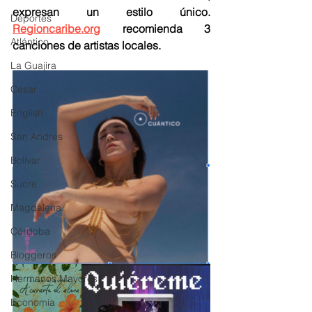
expresan un estilo único.  
Deportes
Regioncaribe.org
 recomienda 3 
Atlántico
canciones de artistas locales. 
La Guajira
Cesar
English
San Andres
Bolívar
Sucre
Magdalena
Córdoba
Bloggeros
Hermanos Mayores
Economía