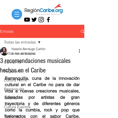
Entrada
Todas las entradas
Natalie Berdugo Cañón
Todas las entradas
2 min de lectura
3 recomendaciones musicales
COVID-19
hechas en el Caribe
Regionales
Barranquilla, cuna de la innovación 
Cultura Home
cultural en el Caribe no para de dar 
Barranquilla
vida a nuevas creaciones musicales, 
lideradas por artistas de gran 
Turismo
trayectoria y de diferentes géneros 
Cultura Eventos
como la cumbia, rock y pop que 
Destacar
fusionados con el sabor Caribe, 