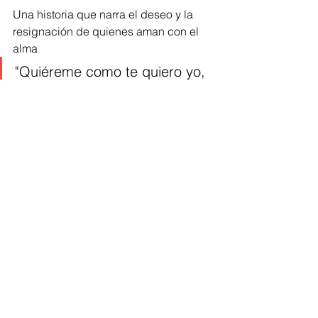
Una historia que narra el deseo y la 
resignación de quienes aman con el 
alma 
"Quiéreme como te quiero yo, 
o déjame pero a medias no. 
No apagues el fuego" 
https://www.youtube.com/watch?
v=R69oCq_vZVw
Musica
Destacar
ARTE