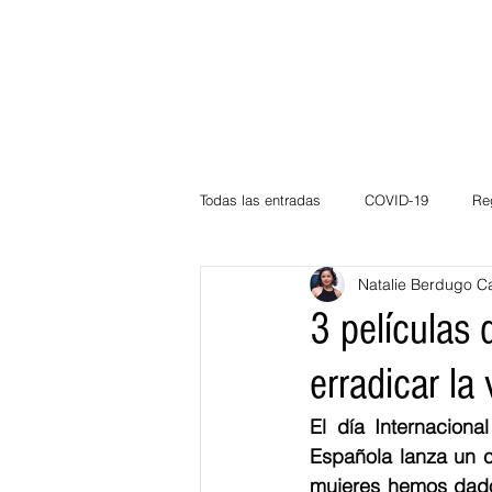
Todas las entradas
COVID-19
Re
Natalie Berdugo C
Deportes
Atlántico
La Guaj
3 películas 
erradicar la 
Córdoba
Bloggeros
Herma
El día 
Internaciona
Española 
lanza un 
Carnaval
Educación
BID
mujeres hemos dado,