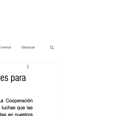
 Eventos
Destacar
Magdalena
res para
mentos
Día 10/10 2017
La Cooperación 
luchas que las 
as en nuestros 