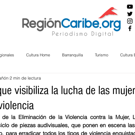
gionales
Cultura Home
Barranquilla
Turismo
Cultura
añón
2 min de lectura
ira
Cesar
English
San Andres
Bolívar
Sucre
que visibiliza la lucha de las muje
violencia
nos Mayores
Economía
RAP CARIBE
Política
Docu
l de la Eliminación de la Violencia contra la Mujer, 
ciclo de piezas audivisuales, que ponen en escena las 
BIENESTAR
AMBIENTAL
AFRO
 para erradicar todos los tipos de violencia enquistad