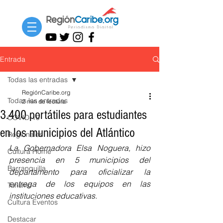
Entrada
Todas las entradas
RegiónCaribe.org
Todas las entradas
2 min de lectura
3.400 portátiles para estudiantes
COVID-19
en los municipios del Atlántico
Regionales
La Gobernadora Elsa Noguera, hizo 
Cultura Home
presencia en 5 municipios del 
Barranquilla
departamento para oficializar la 
entrega de los equipos en las 
Turismo
instituciones educativas. 
Cultura Eventos
Destacar