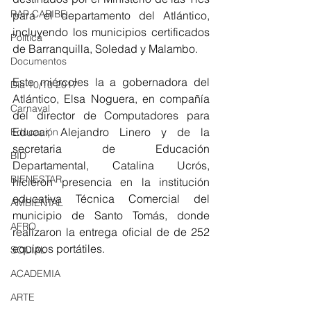
RAP CARIBE
para el departamento del Atlántico, 
incluyendo los municipios certificados 
Política
de Barranquilla, Soledad y Malambo.
Documentos
Este miércoles la a gobernadora del 
Día 10/10 2017
Atlántico, Elsa Noguera, en compañía 
Carnaval
del director de Computadores para 
Educar, Alejandro Linero y de la 
Educación
secretaria de Educación 
BID
Departamental, Catalina Ucrós, 
BIENESTAR
hicieron presencia en la institución 
educativa Técnica Comercial del 
AMBIENTAL
municipio de Santo Tomás, donde 
AFRO
realizaron la entrega oficial de de 252 
equipos portátiles.
SOCIAL
ACADEMIA
ARTE