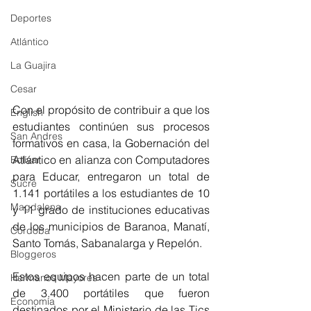
Deportes
Atlántico
La Guajira
Cesar
Con el propósito de contribuir a que los 
English
estudiantes continúen sus procesos 
San Andres
formativos en casa, la Gobernación del 
Atlántico en alianza con Computadores 
Bolívar
para Educar, entregaron un total de 
Sucre
1.141 portátiles a los estudiantes de 10 
Magdalena
y 11 grado de instituciones educativas 
de los municipios de Baranoa, Manatí, 
Córdoba
Santo Tomás, Sabanalarga y Repelón. 
Bloggeros
Estos equipos hacen parte de un total 
Hermanos Mayores
de 3.400 portátiles que fueron 
Economía
destinados por el Ministerio de las Tics 