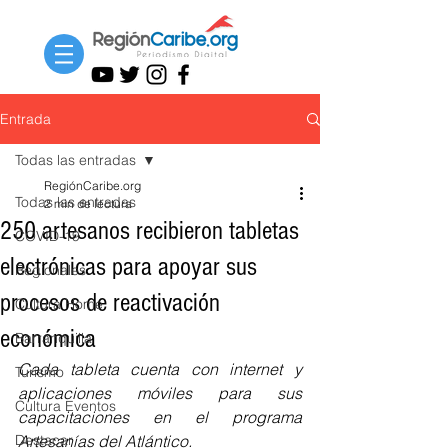
Entrada
Todas las entradas
RegiónCaribe.org
Todas las entradas
2 min de lectura
250 artesanos recibieron tabletas
COVID-19
electrónicas para apoyar sus
Regionales
procesos de reactivación
Cultura Home
económica
Barranquilla
Cada tableta cuenta con internet y 
Turismo
aplicaciones móviles para sus 
Cultura Eventos
capacitaciones en el programa 
Destacar
Artesanías del Atlántico. 