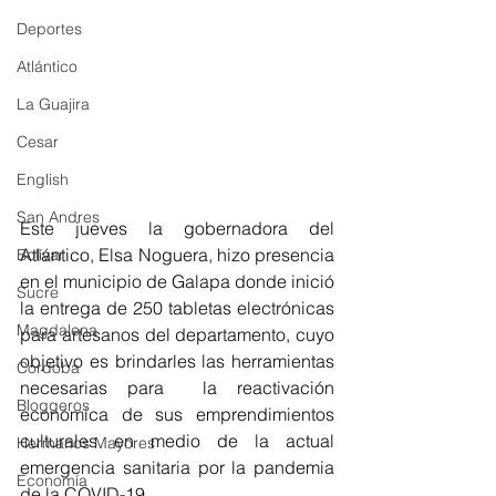
Deportes
Atlántico
La Guajira
Cesar
English
San Andres
Este jueves la gobernadora del 
Atlántico, Elsa Noguera, hizo presencia 
Bolívar
en el municipio de Galapa donde inició 
Sucre
la entrega 
de 250 tabletas electrónicas 
Magdalena
para artesanos del departamento, cuyo 
objetivo es brindarles las herramientas 
Córdoba
necesarias para  la reactivación 
Bloggeros
económica de sus emprendimientos 
culturales en medio de la actual 
Hermanos Mayores
emergencia sanitaria por la pandemia 
Economía
de la COVID-19. 