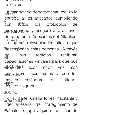
RAP CARIBE
La mandataria departamental realizó la 
Política
entrega a los artesanos cumpliendo 
Documentos
con todos los protocolos de 
bioseguridad y aseguró que a través 
Día 10/10 2017
del programa ‘Artesanías del Atlántico’ 
Carnaval
se logrará reinventar los oficios que 
desempeñan estas personas. "A través 
Educación
de sus tabletas recibirán 
BID
capacitaciones virtuales para que sus 
BIENESTAR
productos sean cada vez más 
innovadores, sostenibles y con los 
AMBIENTAL
mejores estándares de calidad", 
AFRO
explicó Noguera. 
SOCIAL
Por su parte, Orfelia Torres, habitante y 
ACADEMIA
líder artesanal del 
corregimiento de 
ARTE
Paluato, Galapa y quien hace más de 