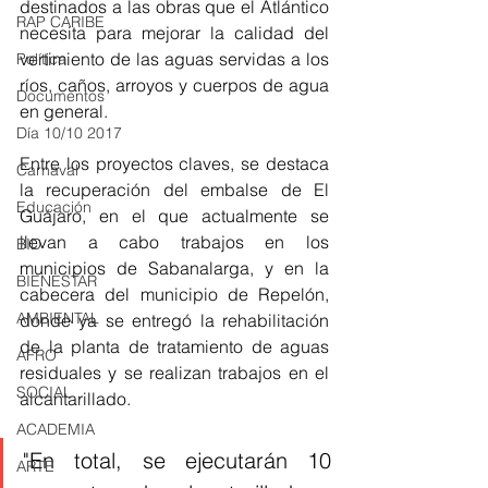
destinados a las obras que el Atlántico 
RAP CARIBE
necesita para mejorar la calidad del 
vertimiento de las aguas servidas a los 
Política
ríos, caños, arroyos y cuerpos de agua 
Documentos
en general.
Día 10/10 2017
Entre los proyectos claves, se destaca 
Carnaval
la recuperación del embalse de El 
Educación
Guájaro, en el que actualmente se 
llevan a cabo trabajos en los 
BID
municipios de Sabanalarga, y en la 
BIENESTAR
cabecera del municipio de Repelón, 
AMBIENTAL
donde ya se entregó la rehabilitación 
de la planta de tratamiento de aguas 
AFRO
residuales y se realizan trabajos en el 
SOCIAL
alcantarillado.
ACADEMIA
"En total, se ejecutarán 10 
ARTE