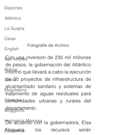
Deportes
Atlántico
La Guajira
Cesar
Fotografía de Archivo
English
Con una inversión de 235 mil millones 
San Andres
de pesos, la gobernación del Atlántico 
Bolívar
informó que llevará a cabo la ejecución 
de 30 proyectos de infraestructura de 
Sucre
alcantarillado sanitario y sistemas de 
Magdalena
tratamiento de aguas residuales para 
Córdoba
comunidades urbanas y rurales del 
departamento. 
Bloggeros
Hermanos Mayores
De acuerdo con la gobernadora, Elsa 
Noguera, los recursos serán 
Economía