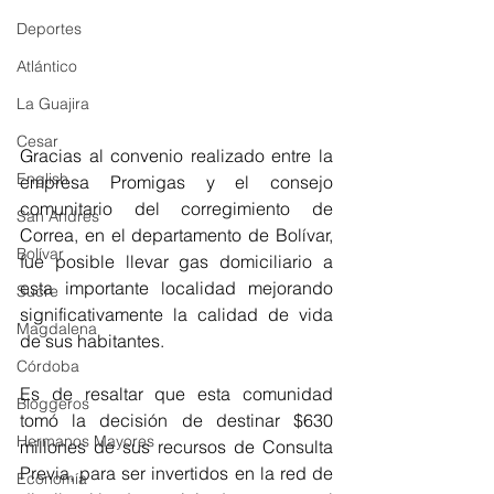
Deportes
Atlántico
La Guajira
Cesar
Gracias al convenio realizado entre la 
English
empresa Promigas y el consejo 
comunitario del corregimiento de 
San Andres
Correa, en el departamento de Bolívar, 
Bolívar
fue posible llevar gas domiciliario a 
esta importante localidad mejorando 
Sucre
significativamente la calidad de vida 
Magdalena
de sus habitantes. 
Córdoba
Es de resaltar que esta comunidad 
Bloggeros
tomó la decisión de destinar $630 
Hermanos Mayores
millones de sus recursos de Consulta 
Previa, para ser invertidos en la red de 
Economía