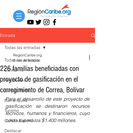
Entrada
Todas las entradas
RegiónCaribe.org
Todas las entradas
2 min de lectura
226 familias beneficiadas con
COVID-19
proyecto de gasificación en el
Regionales
corregimiento de Correa, Bolívar
Cultura Home
Para el desarrollo de este proyecto de 
Barranquilla
gasificación se destinaron recursos 
Turismo
técnicos, humanos y financieros, cuyo 
costo superó los $1.400 millones.
Cultura Eventos
Destacar