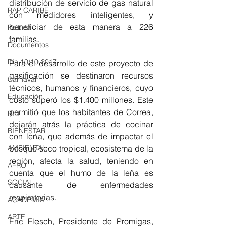
distribución de servicio de gas natural 
RAP CARIBE
con medidores inteligentes, y 
beneficiar de esta manera a 226 
Política
familias. 
Documentos
Día 10/10 2017
Para el desarrollo de este proyecto de 
gasificación se destinaron recursos 
Carnaval
técnicos, humanos y financieros, cuyo 
Educación
costo superó los $1.400 millones. Este 
permitió que los habitantes de Correa, 
BID
dejarán atrás la práctica de cocinar 
BIENESTAR
con leña, que además de impactar el 
bosque seco tropical, ecosistema de la 
AMBIENTAL
región, afecta la salud, teniendo en 
AFRO
cuenta que el humo de la leña es 
SOCIAL
causante de enfermedades 
respiratorias.
ACADEMIA
ARTE
Eric Flesch, Presidente de Promigas, 