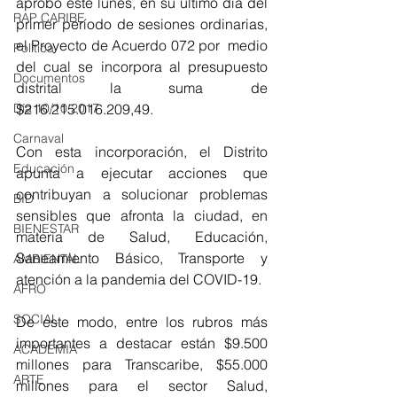
aprobó este lunes, en su último día del 
RAP CARIBE
primer período de sesiones ordinarias, 
el Proyecto de Acuerdo 072 por  medio 
Política
del cual se incorpora al presupuesto 
Documentos
distrital la suma de 
Día 10/10 2017
$216.215.016.209,49.
Carnaval
Con esta incorporación, el Distrito 
Educación
apunta a ejecutar acciones que 
contribuyan a solucionar problemas 
BID
sensibles que afronta la ciudad, en 
BIENESTAR
materia de Salud, Educación, 
Saneamiento Básico, Transporte y 
AMBIENTAL
atención a la pandemia del COVID-19. 
AFRO
SOCIAL
De este modo, entre los rubros más 
importantes a destacar están $9.500 
ACADEMIA
millones para Transcaribe, $55.000 
ARTE
millones para el sector Salud, 