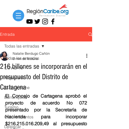
Entrada
Todas las entradas
Natalie Berdugo Cañón
Todas las entradas
2 min de lectura
216 billones se incorporarán en el
COVID-19
presupuesto del Distrito de
Regionales
Cartagena
Cultura Home
El Concejo de Cartagena aprobó el 
Barranquilla
proyecto de acuerdo No 072 
Turismo
presentado por la Secretaría de 
Hacienda para incorporar 
Cultura Eventos
$216.215.016.209,49 al presupuesto 
Destacar