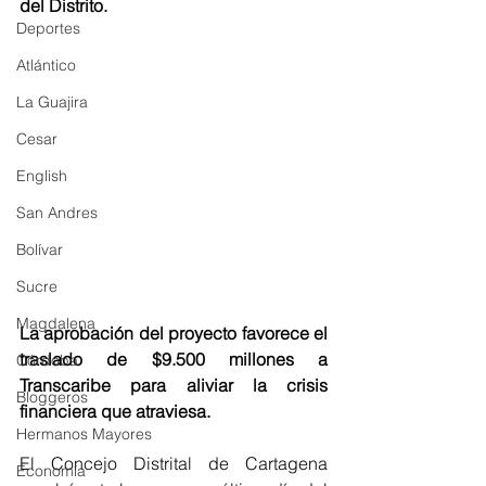
del Distrito.
Deportes
Atlántico
La Guajira
Cesar
English
San Andres
Bolívar
Sucre
Magdalena
La aprobación del proyecto favorece el 
traslado de $9.500 millones a 
Córdoba
Transcaribe para aliviar la crisis 
Bloggeros
financiera que atraviesa.
Hermanos Mayores
El Concejo Distrital de Cartagena 
Economía