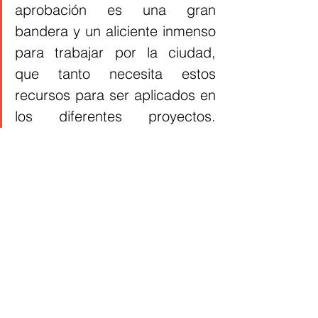
aprobación es una gran 
bandera y un aliciente inmenso 
para trabajar por la ciudad, 
que tanto necesita estos 
recursos para ser aplicados en 
los diferentes proyectos. 
Gracias por la confianza,  para 
nosotros es una 
responsabilidad inmensa 
ejecutar de la mejor forma 
estos recursos incorporados. 
No estaremos por debajo de 
este reto y vamos a trabajar, 
que es lo que nos exige la 
ciudad”, manifestó la 