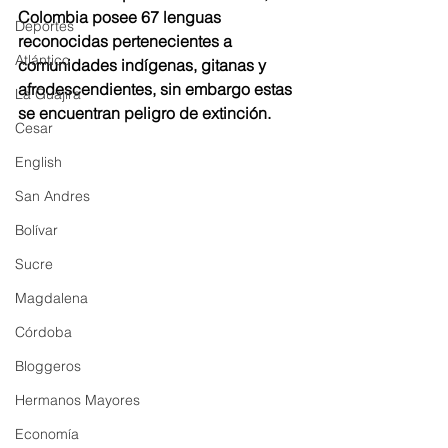
Colombia posee 67 lenguas 
Deportes
reconocidas pertenecientes a 
Atlántico
comunidades indígenas, gitanas y 
afrodescendientes, sin embargo estas 
La Guajira
se encuentran peligro de extinción. 
Cesar
English
San Andres
Bolívar
Sucre
Magdalena
Córdoba
Bloggeros
Hermanos Mayores
Economía