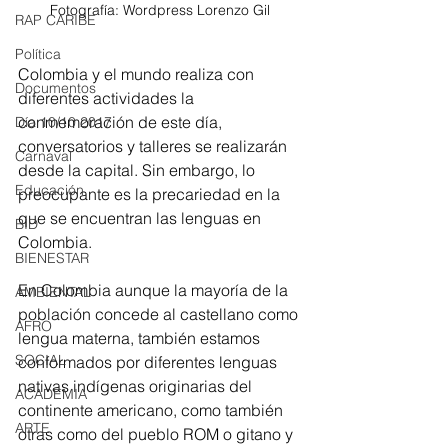
Fotografía: Wordpress Lorenzo Gil
RAP CARIBE
Política
Colombia y el mundo realiza con 
Documentos
diferentes actividades la 
conmemoración de este día, 
Día 10/10 2017
conversatorios y talleres se realizarán 
Carnaval
desde la capital. Sin embargo, lo 
Educación
preocupante es la precariedad en la 
que se encuentran las lenguas en 
BID
Colombia.
BIENESTAR
En Colombia aunque la mayoría de la 
AMBIENTAL
población concede al castellano como 
AFRO
lengua materna, también estamos 
SOCIAL
conformados por diferentes lenguas 
nativas indígenas originarias del 
ACADEMIA
continente americano, como también 
ARTE
otras como del pueblo ROM o gitano y 