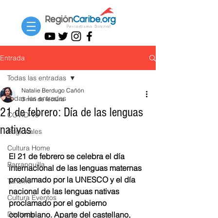
Entrada
Todas las entradas
Natalie Berdugo Cañón
Todas las entradas
3 min de lectura
21 de febrero: Día de las lenguas
COVID-19
nativas
Regionales
Cultura Home
El 21 de febrero se celebra el día 
Barranquilla
internacional de las lenguas maternas 
proclamado por la UNESCO y el día 
Turismo
nacional de las lenguas nativas 
Cultura Eventos
proclamado por el gobierno 
Destacar
colombiano. Aparte del castellano, 