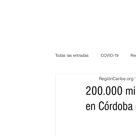
Todas las entradas
COVID-19
Re
RegiónCaribe.org
Deportes
Atlántico
La Guaj
200.000 mill
en Córdoba 
Córdoba
Bloggeros
Herma
Carnaval
Educación
BID