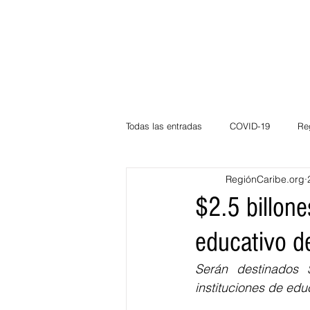
Todas las entradas
COVID-19
Re
RegiónCaribe.org
Deportes
Atlántico
La Guaj
$2.5 billone
educativo de
Córdoba
Bloggeros
Herma
Serán destinados 
instituciones de edu
Carnaval
Educación
BID