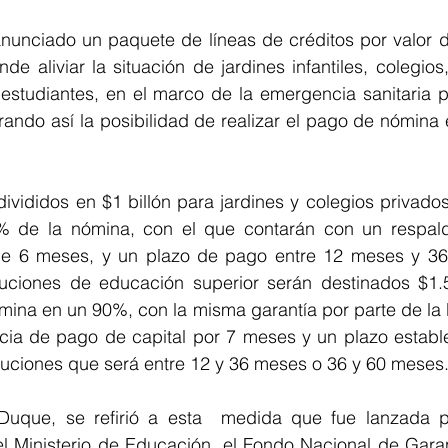
nunciado un paquete de líneas de créditos por valor de
end
e aliviar l
a situación de jardines infantiles, colegios
 estudiantes, en el marco de la emergencia sanitaria p
ando así la posibilidad de realizar el pago de nómina 
divididos en
 $1 billón para jardines y colegios privados
 % de la nómina, con el que contarán con un respal
de 6 meses, y un plazo de pago entre 12 meses y 36
ituciones de educación superior serán destinados $1.5 
omina en un 90%, con la misma garantía por parte de la
cia de pago de capital por 7 meses y un plazo estable
ituciones que será entre 12 y 36 meses o 36 y 60 meses
 Duque, se refirió a esta  medida que fue lanzada p
el Ministerio de Educación, el Fondo Nacional de Garan