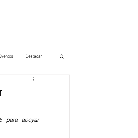
 Eventos
Destacar
Magdalena
r
mentos
Día 10/10 2017
5 para apoyar 