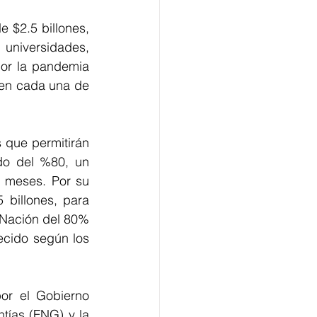
 $2.5 billones, 
, universidades, 
or la pandemia 
en cada una de 
 que permitirán 
do del %80, un 
 meses. Por su 
billones, para 
 Nación del 80% 
cido según los 
.
or el Gobierno 
tías (FNG) y la 