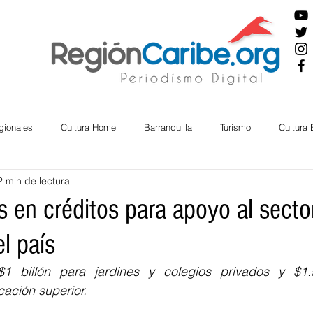
gionales
Cultura Home
Barranquilla
Turismo
Cultura
2 min de lectura
ira
Cesar
English
San Andres
Bolívar
Sucre
s en créditos para apoyo al secto
l país
nos Mayores
Economía
RAP CARIBE
Política
Docu
$1 billón para jardines y colegios privados y $1.
cación superior. 
BIENESTAR
AMBIENTAL
AFRO