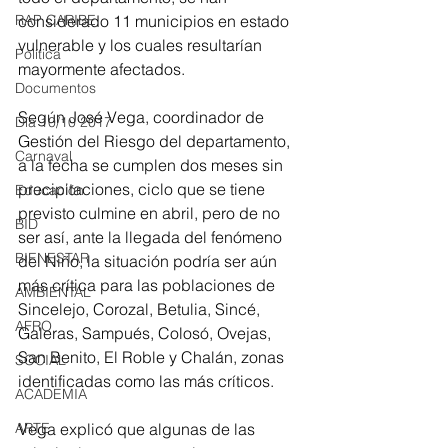
RAP CARIBE
considerado 11 municipios en estado 
vulnerable y los cuales resultarían 
Política
mayormente afectados.
Documentos
Según José Vega, coordinador de 
Día 10/10 2017
Gestión del Riesgo del departamento, 
Carnaval
a la fecha se cumplen dos meses sin 
precipitaciones, ciclo que se tiene 
Educación
previsto culmine en abril, pero de no 
BID
ser así, ante la llegada del fenómeno 
BIENESTAR
del Niño, la situación podría ser aún 
más crítica para las poblaciones de 
AMBIENTAL
Sincelejo, Corozal, Betulia, Sincé, 
AFRO
Galeras, Sampués, Colosó, Ovejas, 
San Benito, El Roble y Chalán, zonas 
SOCIAL
identificadas como las más críticos.
ACADEMIA
ARTE
Vega explicó que algunas de las 