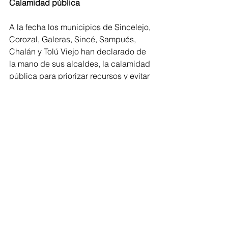
Calamidad pública
A la fecha los municipios de Sincelejo, 
Corozal, Galeras, Sincé, Sampués, 
Chalán y Tolú Viejo han declarado de 
la mano de sus alcaldes, la calamidad 
pública para priorizar recursos y evitar 
los trámites habituales para el 
respectivo desembolso de los 
recursos.
Se espera que este viernes se 
adelante una reunión, que permita 
definir si otros municipios como 
Majagual, San Marcos y Guaranda 
también se declaran en calamidad 
pública o si todo el departamento será 
cobijado con esta medida.