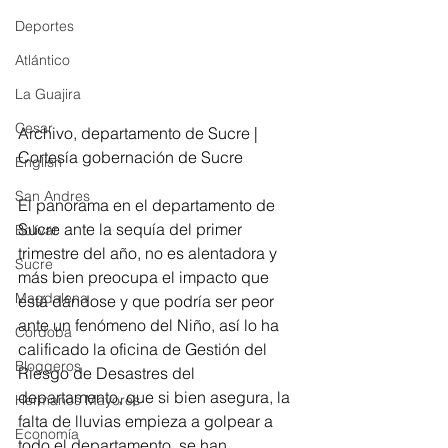
Deportes
Atlántico
La Guajira
Cesar
Archivo, departamento de Sucre | 
Cortesía gobernación de Sucre
English
San Andres
El panorama en el departamento de 
Sucre ante la sequía del primer 
Bolívar
trimestre del año, no es alentadora y 
Sucre
más bien preocupa el impacto que 
Magdalena
está dándose y que podría ser peor 
ante un fenómeno del Niño, así lo ha 
Córdoba
calificado la oficina de Gestión del 
Bloggeros
Riesgo de Desastres del 
departamento, que si bien asegura, la 
Hermanos Mayores
falta de lluvias empieza a golpear a 
Economía
todo el departamento, se han 