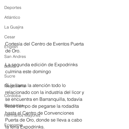
Deportes
Atlántico
La Guajira
Cesar
Cortesía del Centro de Eventos Puerta 
English
de Oro.
San Andres
La segunda edición de Expodrinks 
Bolívar
culmina este domingo
Sucre
Si le llama la atención todo lo 
Magdalena
relacionado con la industria del licor y 
Córdoba
se encuentra en Barranquilla, todavía 
Bloggeros
tiene tiempo de pegarse la rodadita 
hasta el Centro de Convenciones 
Hermanos Mayores
Puerta de Oro, donde se lleva a cabo 
Economía
la feria Expodrinks.