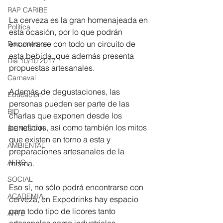
RAP CARIBE
La cerveza es la gran homenajeada en 
Política
esta ocasión, por lo que podrán 
encontrarse con todo un circuito de 
Documentos
esta bebida, que además presenta 
Día 10/10 2017
propuestas artesanales.
Carnaval
Además de degustaciones, las 
Educación
personas pueden ser parte de las 
BID
charlas que exponen desde los 
beneficios, así como también los mitos 
BIENESTAR
que existen en torno a esta y 
AMBIENTAL
preparaciones artesanales de la 
AFRO
misma.
SOCIAL
Eso sí, no sólo podrá encontrarse con 
ACADEMIA
cerveza, en Expodrinks hay espacio 
para todo tipo de licores tanto 
ARTE