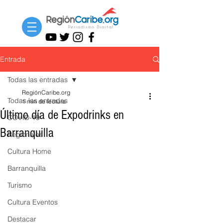
Entrada
Todas las entradas
RegiónCaribe.org
Todas las entradas
1 min de lectura
Último día de Expodrinks en
COVID-19
Barranquilla
Regionales
Cultura Home
Barranquilla
Turismo
Cultura Eventos
Destacar