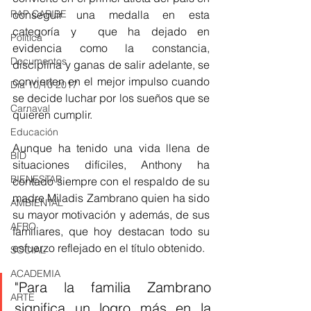
RAP CARIBE
conseguir una medalla en esta 
categoría y  que ha dejado en 
Política
evidencia como la constancia, 
Documentos
disciplina y ganas de salir adelante, se 
convierten en el mejor impulso cuando 
Día 10/10 2017
se decide luchar por los sueños que se 
Carnaval
quieren cumplir. 
Educación
Aunque ha tenido una vida llena de 
BID
situaciones difíciles, Anthony ha 
BIENESTAR
contado siempre con el respaldo de su 
madre Miladis Zambrano quien ha sido 
AMBIENTAL
su mayor motivación y además, de sus 
AFRO
familiares, que hoy destacan todo su 
esfuerzo reflejado en el título obtenido. 
SOCIAL
ACADEMIA
"Para la familia Zambrano 
ARTE
significa un logro más en la 