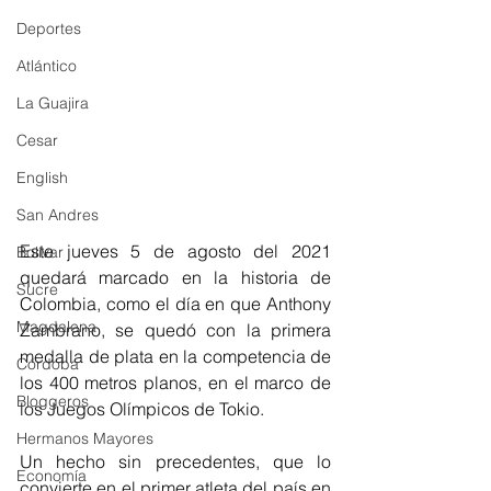
Deportes
Atlántico
La Guajira
Cesar
English
San Andres
Este jueves 5 de agosto del 2021 
Bolívar
quedará marcado en la historia de 
Sucre
Colombia, como el día en que Anthony 
Magdalena
Zambrano, se quedó con la primera 
medalla de plata en la competencia de 
Córdoba
los 400 metros planos, en el marco de 
Bloggeros
los Juegos Olímpicos de Tokio. 
Hermanos Mayores
Un hecho sin precedentes, que lo 
Economía
convierte en el primer atleta del país en 