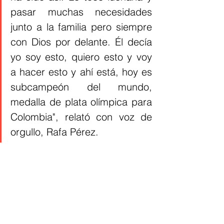
pasar muchas necesidades 
junto a la familia pero siempre 
con Dios por delante. Él decía 
yo soy esto, quiero esto y voy 
a hacer esto y ahí está, hoy es 
subcampeón del mundo, 
medalla de plata olímpica para 
Colombia", relató con voz de 
orgullo, Rafa Pérez. 
Zambrano, hoy fue segundo en la 
prueba con un tiempo de 44.08, que 
sin duda alguna representa un gran 
ogrullo para su país Colombia. Para 
este joven de 23 años, se le auguran 
títulos más importantes en futuras 
competiciones por el gran potencial 