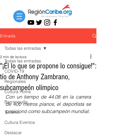
Entrada
Todas las entradas
2 min de lectura
Todas las entradas
"¡Él lo que se propone lo consigue!":
COVID-19
tío de Anthony Zambrano,
Regionales
subcampeón olímpico
Cultura Home
Con un tiempo de 44.08 en la carrera 
Barranquilla
de 400 metros planos, el deportista se 
posicionó como subcampeón mundial.
Turismo
Cultura Eventos
Destacar