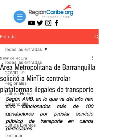
Entrada
Todas las entradas
2 min de lectura
Todas las entradas
Área Metropolitana de Barranquilla
COVID-19
solicitó a MinTic controlar
Regionales
plataformas ilegales de transporte
Cultura Home
Según AMB, en lo que va del año han 
Barranquilla
sido sancionados más de 100 
conductores por prestar servicio 
Turismo
público de transporte en carros 
Cultura Eventos
particulares. 
Destacar