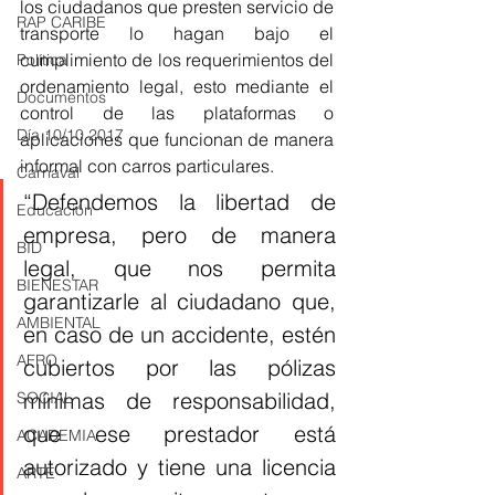
los ciudadanos que presten servicio de 
RAP CARIBE
transporte lo hagan bajo el 
cumplimiento de los requerimientos del 
Política
ordenamiento legal, esto mediante el 
Documentos
control de las plataformas o 
Día 10/10 2017
aplicaciones que funcionan de manera 
informal con carros particulares. 
Carnaval
“Defendemos la libertad de 
Educación
empresa, pero de manera 
BID
legal, que nos permita 
BIENESTAR
garantizarle al ciudadano que, 
AMBIENTAL
en caso de un accidente, estén 
AFRO
cubiertos por las pólizas 
mínimas de responsabilidad, 
SOCIAL
que ese prestador está 
ACADEMIA
autorizado y tiene una licencia 
ARTE