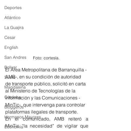
Deportes
Atlántico
La Guajira
Cesar
English
San Andres
Foto: cortesía. 
Bolívar
El Área Metropolitana de Barranquilla -
AMB-, en su condición de autoridad 
Sucre
de transporte público, solicitó en carta 
Magdalena
al Ministerio de Tecnologías de la 
Córdoba
Información y las Comunicaciones -
MinTic-, que intervenga para controlar 
Bloggeros
plataformas ilegales de transporte. 
Hermanos Mayores
En el comunicado, AMB reiteró a 
MinTic “la necesidad” de vigilar que 
Economía