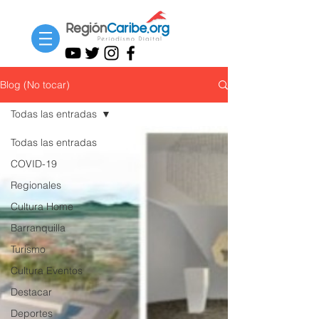
Blog (No tocar)
Todas las entradas
Todas las entradas
COVID-19
Regionales
Cultura Home
Barranquilla
Turismo
Cultura Eventos
Destacar
Deportes