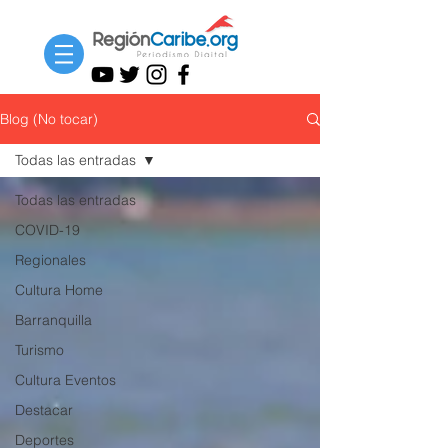
Blog (No tocar)
Todas las entradas
Todas las entradas
COVID-19
Regionales
Cultura Home
Barranquilla
Turismo
Cultura Eventos
Destacar
Deportes