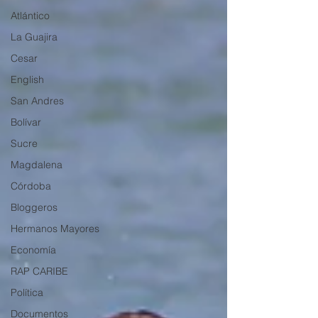
Atlántico
La Guajira
Cesar
English
San Andres
Bolívar
Sucre
Magdalena
Córdoba
Bloggeros
Hermanos Mayores
Economía
RAP CARIBE
Política
Documentos