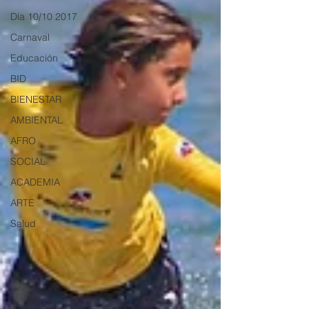
Día 10/10 2017
Carnaval
Educación
BID
BIENESTAR
AMBIENTAL
AFRO
SOCIAL
ACADEMIA
ARTE
Salud