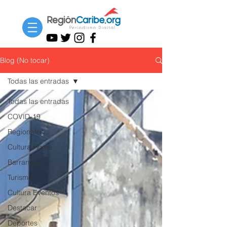
Blog (No tocar)
Todas las entradas
Todas las entradas
COVID-19
Regionales
Cultura Home
Barranquilla
Turismo
Cultura Eventos
Destacar
Deportes