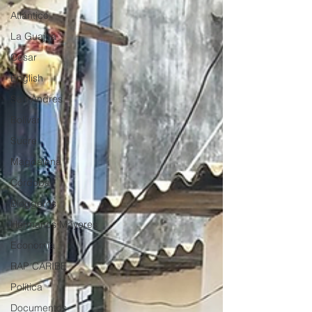
Atlántico
La Guajira
Cesar
English
San Andres
Bolívar
Sucre
Magdalena
Córdoba
Bloggeros
Hermanos Mayores
Economía
RAP CARIBE
Política
Documentos