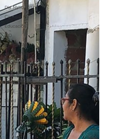
Día 10/10 2017
Carnaval
Educación
BID
BIENESTAR
AMBIENTAL
AFRO
SOCIAL
ACADEMIA
ARTE
Salud