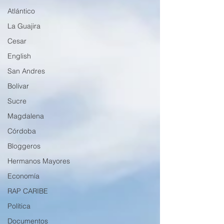
Atlántico
La Guajira
Cesar
English
San Andres
Bolívar
Sucre
Magdalena
Córdoba
Bloggeros
Hermanos Mayores
Economía
RAP CARIBE
Política
Documentos