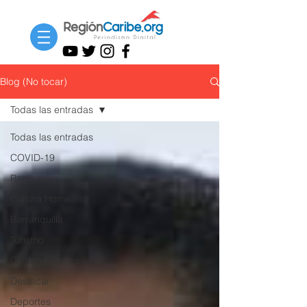
Blog (No tocar)
Todas las entradas
Todas las entradas
COVID-19
Regionales
Cultura Home
Barranquilla
Turismo
Cultura Eventos
Destacar
Deportes