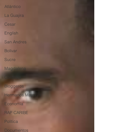
Atlántico
La Guajira
Cesar
English
San Andres
Bolívar
Sucre
Magdalena
Córdoba
Bloggeros
Hermanos Mayores
Economía
RAP CARIBE
Política
Documentos