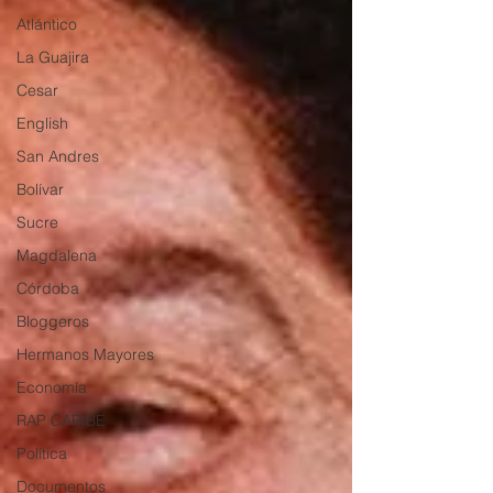
Atlántico
La Guajira
Cesar
English
San Andres
Bolívar
Sucre
Magdalena
Córdoba
Bloggeros
Hermanos Mayores
Economía
RAP CARIBE
Política
Documentos