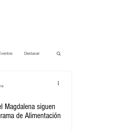
 Eventos
Destacar
Magdalena
ura
mentos
Día 10/10 2017
el Magdalena siguen
ograma de Alimentación