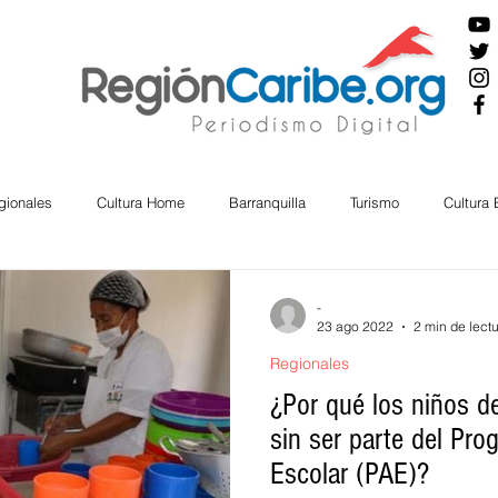
gionales
Cultura Home
Barranquilla
Turismo
Cultura
ira
Cesar
English
San Andres
Bolívar
Sucre
-
23 ago 2022
2 min de lect
Regionales
nos Mayores
Economía
RAP CARIBE
Política
Docu
¿Por qué los niños d
sin ser parte del Pr
Escolar (PAE)?
BIENESTAR
AMBIENTAL
AFRO