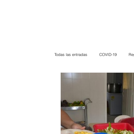
Todas las entradas
COVID-19
Re
Deportes
Atlántico
La Guaj
Córdoba
Bloggeros
Herma
Carnaval
Educación
BID