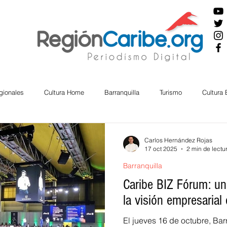
gionales
Cultura Home
Barranquilla
Turismo
Cultura
ira
Cesar
English
San Andres
Bolívar
Sucre
Carlos Hernández Rojas
17 oct 2025
2 min de lectu
Barranquilla
nos Mayores
Economía
RAP CARIBE
Política
Docu
Caribe BIZ Fórum: un
la visión empresarial 
BIENESTAR
AMBIENTAL
AFRO
El jueves 16 de octubre, Bar