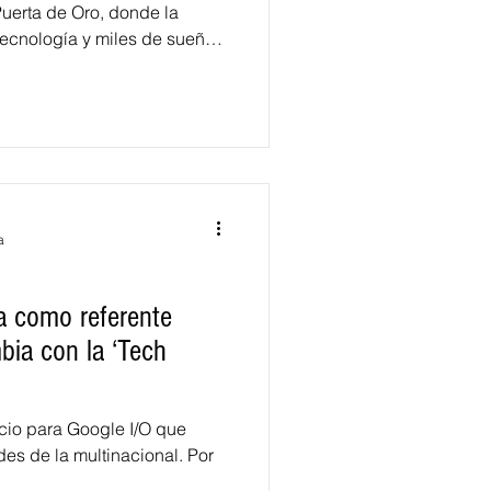
Puerta de Oro, donde la
la tecnología y miles de sueños
tivo, el de crecer como
edio de las diferentes
l salón principal.
a
na como referente
bia con la ‘Tech
cio para Google I/O que
es de la multinacional. Por