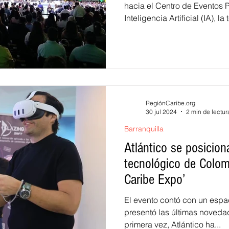
hacia el Centro de Eventos 
Inteligencia Artificial (IA), 
guiados hacia un mismo obje
empresarios, se unieron en m
conferencias realizadas en e
RegiónCaribe.org
30 jul 2024
2 min de lectur
Barranquilla
Atlántico se posicio
tecnológico de Colom
Caribe Expo’
El evento contó con un espa
presentó las últimas novedad
primera vez, Atlántico ha...