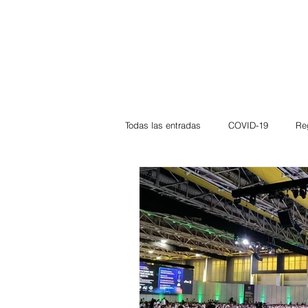
Todas las entradas
COVID-19
Re
Deportes
Atlántico
La Guaj
Córdoba
Bloggeros
Herma
Carnaval
Educación
BID