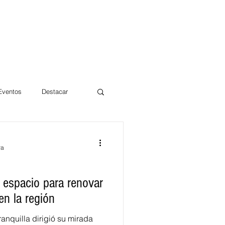
 Eventos
Destacar
Magdalena
ra
mentos
Día 10/10 2017
 espacio para renovar
en la región
ranquilla dirigió su mirada