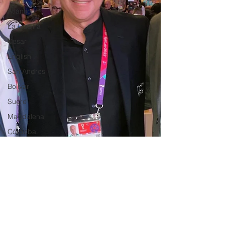
Atlántico
La Guajira
Cesar
English
San Andres
Bolívar
Sucre
Magdalena
Córdoba
Bloggeros
Hermanos Mayores
Economía
RAP CARIBE
Política
Documentos