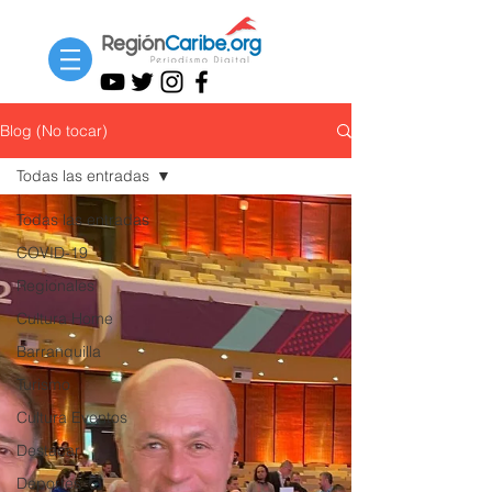
Blog (No tocar)
Todas las entradas
Todas las entradas
COVID-19
Regionales
Cultura Home
Barranquilla
Turismo
Cultura Eventos
Destacar
Deportes