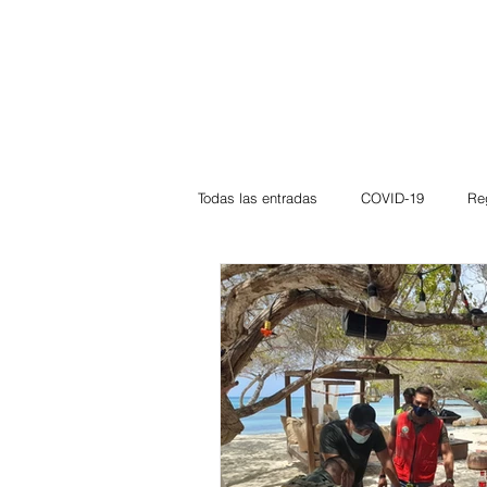
Todas las entradas
COVID-19
Re
Deportes
Atlántico
La Guaj
Córdoba
Bloggeros
Herma
Carnaval
Educación
BID