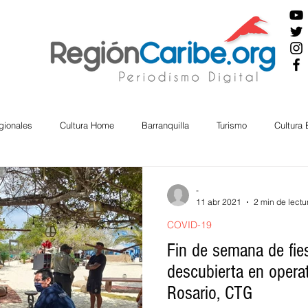
gionales
Cultura Home
Barranquilla
Turismo
Cultura
ira
Cesar
English
San Andres
Bolívar
Sucre
-
11 abr 2021
2 min de lectu
COVID-19
nos Mayores
Economía
RAP CARIBE
Política
Docu
Fin de semana de fie
descubierta en operat
Rosario, CTG
BIENESTAR
AMBIENTAL
AFRO