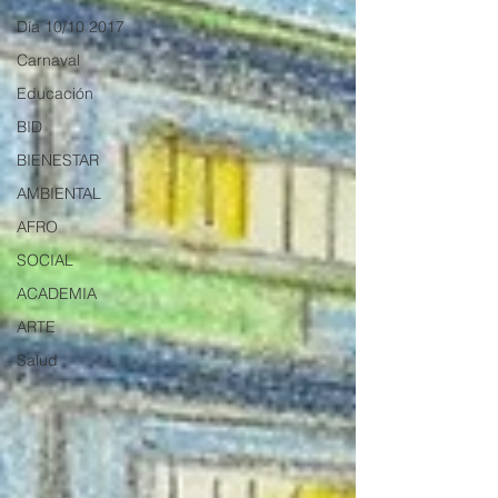
Día 10/10 2017
Carnaval
Educación
BID
BIENESTAR
AMBIENTAL
AFRO
SOCIAL
ACADEMIA
ARTE
Salud