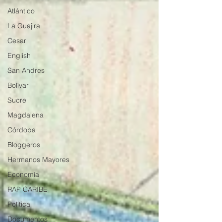
Atlántico
La Guajira
Cesar
English
San Andres
Bolívar
Sucre
Magdalena
Córdoba
Bloggeros
Hermanos Mayores
Economía
RAP CARIBE
Política
Documentos