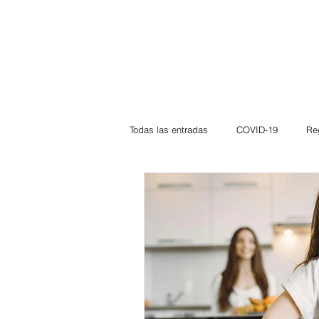
Todas las entradas
COVID-19
Re
Deportes
Atlántico
La Guaj
Córdoba
Bloggeros
Herma
Carnaval
Educación
BID