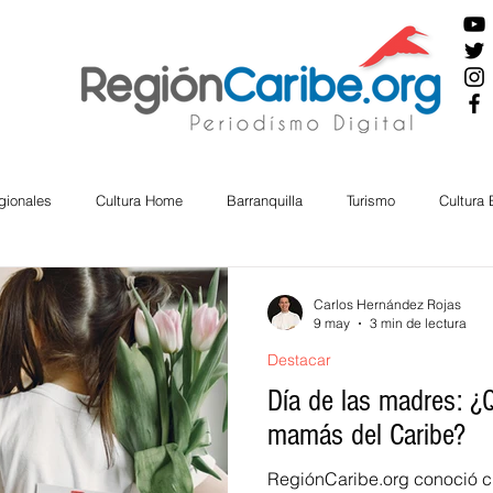
gionales
Cultura Home
Barranquilla
Turismo
Cultura
ira
Cesar
English
San Andres
Bolívar
Sucre
Carlos Hernández Rojas
9 may
3 min de lectura
Destacar
nos Mayores
Economía
RAP CARIBE
Política
Docu
Día de las madres: ¿
mamás del Caribe?
BIENESTAR
AMBIENTAL
AFRO
RegiónCaribe.org conoció c