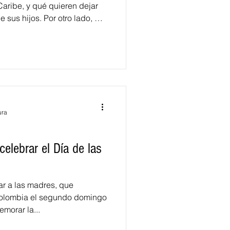
Caribe, y qué quieren dejar
 sus hijos. Por otro lado, de
a, las expectativas del
vas.
ura
celebrar el Día de las
ar a las madres, que
Colombia el segundo domingo
morar la...