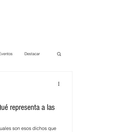
 Eventos
Destacar
Magdalena
mentos
Día 10/10 2017
Qué representa a las
uales son esos dichos que