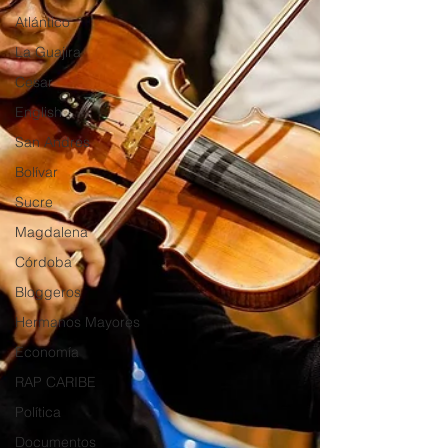
Atlántico
La Guajira
Cesar
English
San Andres
Bolívar
Sucre
Magdalena
Córdoba
Bloggeros
Hermanos Mayores
Economía
RAP CARIBE
Política
Documentos