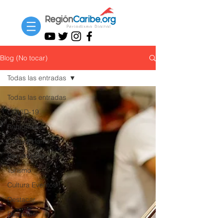
Blog (No tocar)
Todas las entradas
Todas las entradas
COVID-19
Regionales
Cultura Home
Barranquilla
Turismo
Cultura Eventos
Destacar
Deportes