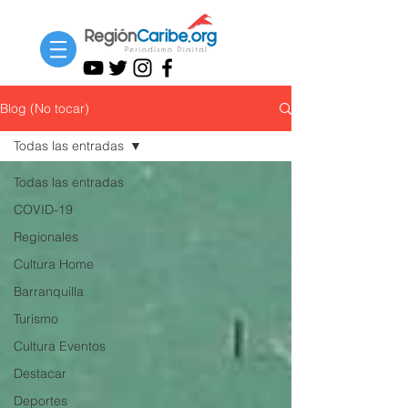
Blog (No tocar)
Todas las entradas
Todas las entradas
COVID-19
Regionales
Cultura Home
Barranquilla
Turismo
Cultura Eventos
Destacar
Deportes