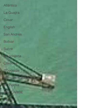
Atlántico
La Guajira
Cesar
English
San Andres
Bolívar
Sucre
Magdalena
Córdoba
Bloggeros
Hermanos Mayores
Economía
RAP CARIBE
Política
Documentos