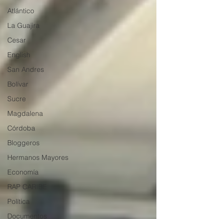
Atlántico
La Guajira
Cesar
English
San Andres
Bolívar
Sucre
Magdalena
Córdoba
Bloggeros
Hermanos Mayores
Economía
RAP CARIBE
Política
Documentos